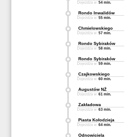
Dojeżdża w:
54 min.
Rondo Inwalidów
Dojeżdża w:
55 min.
Chmielowskiego
Dojeżdża w:
57 min.
Rondo Sybiraków
Dojeżdża w:
58 min.
Rondo Sybiraków
Dojeżdża w:
59 min.
Czajkowskiego
Dojeżdża w:
60 min.
Augustów NŻ
Dojeżdża w:
61 min.
Zakładowa
Dojeżdża w:
63 min.
Piasta Kołodzieja
Dojeżdża w:
64 min.
Odnowiciela