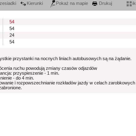
zesiadki
Kierunki
Pokaż na mapie
Drukuj
i
54
54
24
54
stkie przystanki na nocnych liniach autobusowych są na żądanie.
ócenia ruchu powodują zmiany czasów odjazdów
rancja: przyspieszenie - 1 min.
nienie - do 4 min.
owanie i rozpowszechnianie rozkładów jazdy w celach zarobkowych
 zabronione.