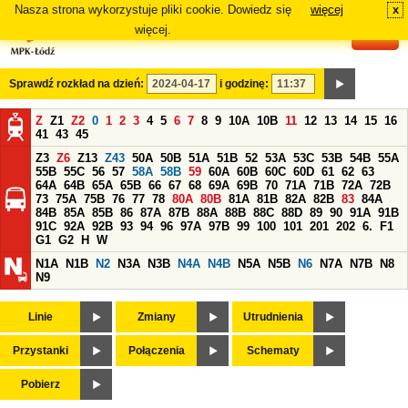
Nasza strona wykorzystuje pliki cookie. Dowiedz się
więcej
x
#
więcej.
Sprawdź rozkład na dzień:
i godzinę:
Z
Z1
Z2
0
1
2
3
4
5
6
7
8
9
10A
10B
11
12
13
14
15
16
41
43
45
Z3
Z6
Z13
Z43
50A
50B
51A
51B
52
53A
53C
53B
54B
55A
55B
55C
56
57
58A
58B
59
60A
60B
60C
60D
61
62
63
64A
64B
65A
65B
66
67
68
69A
69B
70
71A
71B
72A
72B
73
75A
75B
76
77
78
80A
80B
81A
81B
82A
82B
83
84A
84B
85A
85B
86
87A
87B
88A
88B
88C
88D
89
90
91A
91B
91C
92A
92B
93
94
96
97A
97B
99
100
101
201
202
6.
F1
G1
G2
H
W
N1A
N1B
N2
N3A
N3B
N4A
N4B
N5A
N5B
N6
N7A
N7B
N8
N9
Linie
Zmiany
Utrudnienia
Przystanki
Połączenia
Schematy
Pobierz