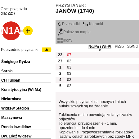
PRZYSTANEK:
Czas przejazdu
JANÓW (1740)
dla:
22:7
Przesiadki
Kierunki
N1A
Pokaż na mapie
ikony
Nd/Pn i Wt-Pt
Pt/Sb
Sb/Nd
Poprzednie przystanki
22
07
23
03
Śmigłego-Rydza
1
03
Sarnia
2
03
4
03
CH Tulipan
5
03
Konstytucyjna (Wi-Ma)
Niciarniana
Wszystkie przystanki na nocnych liniach
autobusowych są na żądanie.
Widzew Stadion
Zakłócenia ruchu powodują zmiany czasów
Maszynowa
odjazdów
Tolerancja: przyspieszenie - 1 min.
Rondo Inwalidów
opóźnienie - do 4 min.
Kopiowanie i rozpowszechnianie rozkładów
Dw. Łódź Widzew
jazdy w celach zarobkowych bez zgody MPK