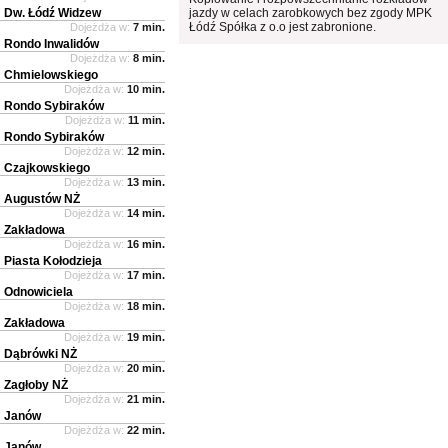
Dw. Łódź Widzew
jazdy w celach zarobkowych bez zgody MPK
Łódź Spółka z o.o jest zabronione.
Dojeżdża w:
7 min.
Rondo Inwalidów
Dojeżdża w:
8 min.
Chmielowskiego
Dojeżdża w:
10 min.
Rondo Sybiraków
Dojeżdża w:
11 min.
Rondo Sybiraków
Dojeżdża w:
12 min.
Czajkowskiego
Dojeżdża w:
13 min.
Augustów NŻ
Dojeżdża w:
14 min.
Zakładowa
Dojeżdża w:
16 min.
Piasta Kołodzieja
Dojeżdża w:
17 min.
Odnowiciela
Dojeżdża w:
18 min.
Zakładowa
Dojeżdża w:
19 min.
Dąbrówki NŻ
Dojeżdża w:
20 min.
Zagłoby NŻ
Dojeżdża w:
21 min.
Janów
Dojeżdża w:
22 min.
Janów