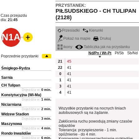
PRZYSTANEK:
PIŁSUDSKIEGO - CH TULIPAN
Czas przejazdu
(2128)
dla:
21:45
Przesiadki
Kierunki
N1A
Pokaż na mapie
Drukuj
ikony
Tabliczka jak na przystanku
Nd/Pn i Wt-Pt
Pt/Sb
Sb/Nd
Poprzednie przystanki
21
45
22
41
Śmigłego-Rydza
0
41
Sarnia
1
41
CH Tulipan
3
41
Dojeżdża w:
0 min.
4
41
Konstytucyjna (Wi-Ma)
Dojeżdża w:
1 min.
Niciarniana
Wszystkie przystanki na nocnych liniach
Dojeżdża w:
2 min.
autobusowych są na żądanie.
Widzew Stadion
Dojeżdża w:
3 min.
Zakłócenia ruchu powodują zmiany czasów
Maszynowa
odjazdów
Dojeżdża w:
4 min.
Tolerancja: przyspieszenie - 1 min.
Rondo Inwalidów
opóźnienie - do 4 min.
Dojeżdża w:
6 min.
Kopiowanie i rozpowszechnianie rozkładów