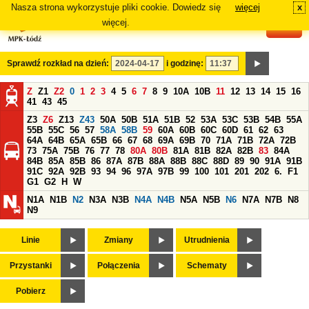
Nasza strona wykorzystuje pliki cookie. Dowiedz się
więcej
x
#
więcej.
Sprawdź rozkład na dzień:
i godzinę:
Z
Z1
Z2
0
1
2
3
4
5
6
7
8
9
10A
10B
11
12
13
14
15
16
41
43
45
Z3
Z6
Z13
Z43
50A
50B
51A
51B
52
53A
53C
53B
54B
55A
55B
55C
56
57
58A
58B
59
60A
60B
60C
60D
61
62
63
64A
64B
65A
65B
66
67
68
69A
69B
70
71A
71B
72A
72B
73
75A
75B
76
77
78
80A
80B
81A
81B
82A
82B
83
84A
84B
85A
85B
86
87A
87B
88A
88B
88C
88D
89
90
91A
91B
91C
92A
92B
93
94
96
97A
97B
99
100
101
201
202
6.
F1
G1
G2
H
W
N1A
N1B
N2
N3A
N3B
N4A
N4B
N5A
N5B
N6
N7A
N7B
N8
N9
Linie
Zmiany
Utrudnienia
Przystanki
Połączenia
Schematy
Pobierz