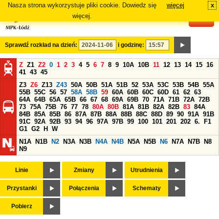
Nasza strona wykorzystuje pliki cookie. Dowiedz się
więcej
x
#
więcej.
Sprawdź rozkład na dzień:
i godzinę:
Z
Z1
Z2
0
1
2
3
4
5
6
7
8
9
10A
10B
11
12
13
14
15
16
41
43
45
Z3
Z6
Z13
Z43
50A
50B
51A
51B
52
53A
53C
53B
54B
55A
55B
55C
56
57
58A
58B
59
60A
60B
60C
60D
61
62
63
64A
64B
65A
65B
66
67
68
69A
69B
70
71A
71B
72A
72B
73
75A
75B
76
77
78
80A
80B
81A
81B
82A
82B
83
84A
84B
85A
85B
86
87A
87B
88A
88B
88C
88D
89
90
91A
91B
91C
92A
92B
93
94
96
97A
97B
99
100
101
201
202
6.
F1
G1
G2
H
W
N1A
N1B
N2
N3A
N3B
N4A
N4B
N5A
N5B
N6
N7A
N7B
N8
N9
Linie
Zmiany
Utrudnienia
Przystanki
Połączenia
Schematy
Pobierz