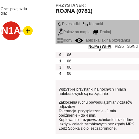
PRZYSTANEK:
Czas przejazdu
ROJNA (0781)
dla:
Przesiadki
Kierunki
N1A
Pokaż na mapie
Drukuj
ikony
Tabliczka jak na przystanku
Nd/Pn i Wt-Pt
Pt/Sb
Sb/Nd
0
06
1
06
3
06
4
06
Wszystkie przystanki na nocnych liniach
autobusowych są na żądanie.
Zakłócenia ruchu powodują zmiany czasów
odjazdów
Tolerancja: przyspieszenie - 1 min.
opóźnienie - do 4 min.
Kopiowanie i rozpowszechnianie rozkładów
jazdy w celach zarobkowych bez zgody MPK
Łódź Spółka z o.o jest zabronione.