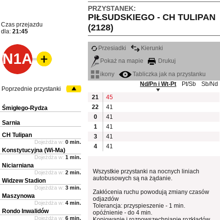
PRZYSTANEK:
PIŁSUDSKIEGO - CH TULIPAN
Czas przejazdu
(2128)
dla:
21:45
Przesiadki
Kierunki
N1A
Pokaż na mapie
Drukuj
ikony
Tabliczka jak na przystanku
Nd/Pn i Wt-Pt
Pt/Sb
Sb/Nd
Poprzednie przystanki
21
45
22
41
Śmigłego-Rydza
0
41
Sarnia
1
41
CH Tulipan
3
41
Dojeżdża w:
0 min.
4
41
Konstytucyjna (Wi-Ma)
Dojeżdża w:
1 min.
Niciarniana
Wszystkie przystanki na nocnych liniach
Dojeżdża w:
2 min.
autobusowych są na żądanie.
Widzew Stadion
Dojeżdża w:
3 min.
Zakłócenia ruchu powodują zmiany czasów
Maszynowa
odjazdów
Dojeżdża w:
4 min.
Tolerancja: przyspieszenie - 1 min.
Rondo Inwalidów
opóźnienie - do 4 min.
Dojeżdża w:
6 min.
Kopiowanie i rozpowszechnianie rozkładów