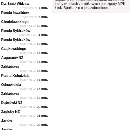
Dw. Łódź Widzew
jazdy w celach zarobkowych bez zgody MPK
Łódź Spółka z o.o jest zabronione.
Dojeżdża w:
7 min.
Rondo Inwalidów
Dojeżdża w:
8 min.
Chmielowskiego
Dojeżdża w:
10 min.
Rondo Sybiraków
Dojeżdża w:
11 min.
Rondo Sybiraków
Dojeżdża w:
12 min.
Czajkowskiego
Dojeżdża w:
13 min.
Augustów NŻ
Dojeżdża w:
14 min.
Zakładowa
Dojeżdża w:
16 min.
Piasta Kołodzieja
Dojeżdża w:
17 min.
Odnowiciela
Dojeżdża w:
18 min.
Zakładowa
Dojeżdża w:
19 min.
Dąbrówki NŻ
Dojeżdża w:
20 min.
Zagłoby NŻ
Dojeżdża w:
21 min.
Janów
Dojeżdża w:
22 min.
Janów