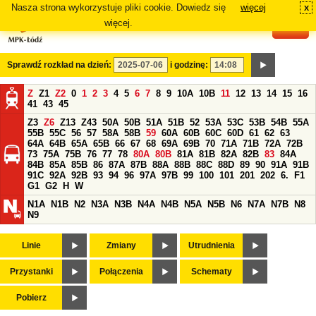
Nasza strona wykorzystuje pliki cookie. Dowiedz się
więcej
x
#
więcej.
Sprawdź rozkład na dzień:
i godzinę:
Z
Z1
Z2
0
1
2
3
4
5
6
7
8
9
10A
10B
11
12
13
14
15
16
41
43
45
Z3
Z6
Z13
Z43
50A
50B
51A
51B
52
53A
53C
53B
54B
55A
55B
55C
56
57
58A
58B
59
60A
60B
60C
60D
61
62
63
64A
64B
65A
65B
66
67
68
69A
69B
70
71A
71B
72A
72B
73
75A
75B
76
77
78
80A
80B
81A
81B
82A
82B
83
84A
84B
85A
85B
86
87A
87B
88A
88B
88C
88D
89
90
91A
91B
91C
92A
92B
93
94
96
97A
97B
99
100
101
201
202
6.
F1
G1
G2
H
W
N1A
N1B
N2
N3A
N3B
N4A
N4B
N5A
N5B
N6
N7A
N7B
N8
N9
Linie
Zmiany
Utrudnienia
Przystanki
Połączenia
Schematy
Pobierz