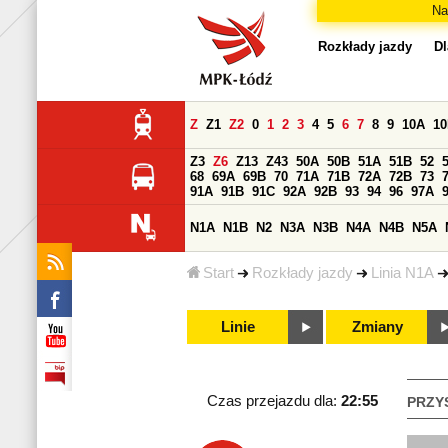
Na
Rozkłady jazdy
Dl
Z
Z1
Z2
0
1
2
3
4
5
6
7
8
9
10A
1
Z3
Z6
Z13
Z43
50A
50B
51A
51B
52
68
69A
69B
70
71A
71B
72A
72B
73
91A
91B
91C
92A
92B
93
94
96
97A
N1A
N1B
N2
N3A
N3B
N4A
N4B
N5A
Start
Rozkłady jazdy
Linia N1A
Linie
Zmiany
Czas przejazdu dla:
22:55
PRZY