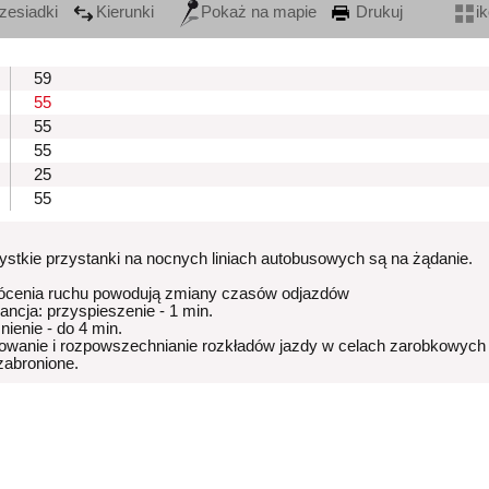
zesiadki
Kierunki
Pokaż na mapie
Drukuj
i
59
55
55
55
25
55
stkie przystanki na nocnych liniach autobusowych są na żądanie.
ócenia ruchu powodują zmiany czasów odjazdów
rancja: przyspieszenie - 1 min.
nienie - do 4 min.
owanie i rozpowszechnianie rozkładów jazdy w celach zarobkowych
 zabronione.