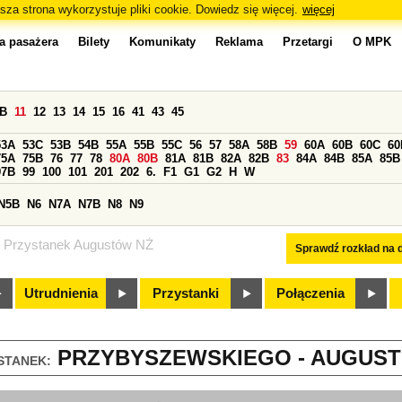
sza strona wykorzystuje pliki cookie. Dowiedz się więcej.
więcej
a pasażera
Bilety
Komunikaty
Reklama
Przetargi
O MPK
0B
11
12
13
14
15
16
41
43
45
53A
53C
53B
54B
55A
55B
55C
56
57
58A
58B
59
60A
60B
60C
60
75A
75B
76
77
78
80A
80B
81A
81B
82A
82B
83
84A
84B
85A
85B
97B
99
100
101
201
202
6.
F1
G1
G2
H
W
N5B
N6
N7A
N7B
N8
N9
Przystanek Augustów NŻ
Sprawdź rozkład na d
Utrudnienia
Przystanki
Połączenia
PRZYBYSZEWSKIEGO - AUGUSTÓ
STANEK: