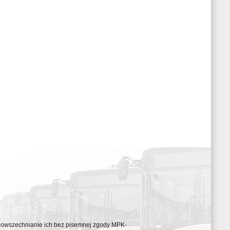
ozpowszechnianie ich bez pisemnej zgody MPK-