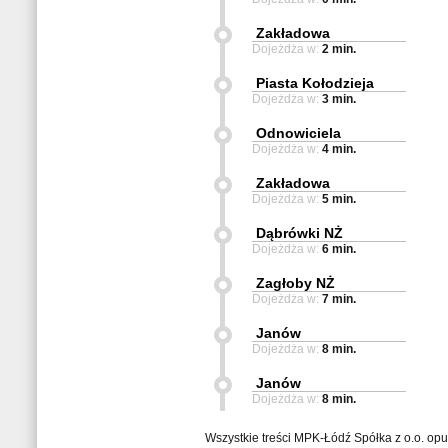
Zakładowa
Dojeżdża w:
2 min.
Piasta Kołodzieja
Dojeżdża w:
3 min.
Odnowiciela
Dojeżdża w:
4 min.
Zakładowa
Dojeżdża w:
5 min.
Dąbrówki NŻ
Dojeżdża w:
6 min.
Zagłoby NŻ
Dojeżdża w:
7 min.
Janów
Dojeżdża w:
8 min.
Janów
Dojeżdża w:
8 min.
Wszystkie treści MPK-Łódź Spółka z o.o. op