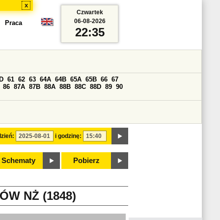
x
Czwartek
06-08-2026
Praca
22:35
D
61
62
63
64A
64B
65A
65B
66
67
86
87A
87B
88A
88B
88C
88D
89
90
zień:
i godzinę:
Schematy
Pobierz
W NŻ (1848)