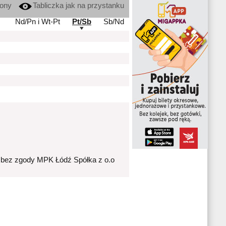
kony
Tabliczka jak na przystanku
Nd/Pn i Wt-Pt
Pt/Sb
Sb/Nd
 bez zgody MPK Łódź Spółka z o.o