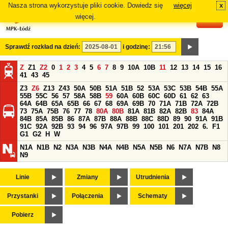
Nasza strona wykorzystuje pliki cookie. Dowiedz się
więcej
x
#
więcej.
Sprawdź rozkład na dzień:
i godzinę:
Z
Z1
Z2
0
1
2
3
4
5
6
7
8
9
10A
10B
11
12
13
14
15
16
41
43
45
Z3
Z6
Z13
Z43
50A
50B
51A
51B
52
53A
53C
53B
54B
55A
55B
55C
56
57
58A
58B
59
60A
60B
60C
60D
61
62
63
64A
64B
65A
65B
66
67
68
69A
69B
70
71A
71B
72A
72B
73
75A
75B
76
77
78
80A
80B
81A
81B
82A
82B
83
84A
84B
85A
85B
86
87A
87B
88A
88B
88C
88D
89
90
91A
91B
91C
92A
92B
93
94
96
97A
97B
99
100
101
201
202
6.
F1
G1
G2
H
W
N1A
N1B
N2
N3A
N3B
N4A
N4B
N5A
N5B
N6
N7A
N7B
N8
N9
Linie
Zmiany
Utrudnienia
Przystanki
Połączenia
Schematy
Pobierz