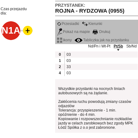
PRZYSTANEK:
Czas przejazdu
ROJNA - RYDZOWA (0955)
dla:
Przesiadki
Kierunki
N1A
Pokaż na mapie
Drukuj
ikony
Tabliczka jak na przystanku
Nd/Pn i Wt-Pt
Pt/Sb
Sb/Nd
0
03
1
03
2
33
4
03
Wszystkie przystanki na nocnych liniach
autobusowych są na żądanie.
Zakłócenia ruchu powodują zmiany czasów
odjazdów
Tolerancja: przyspieszenie - 1 min.
opóźnienie - do 4 min.
Kopiowanie i rozpowszechnianie rozkładów
jazdy w celach zarobkowych bez zgody MPK
Łódź Spółka z o.o jest zabronione.