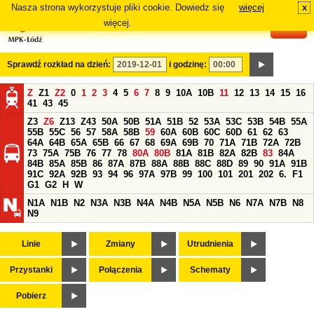
Nasza strona wykorzystuje pliki cookie. Dowiedz się
więcej
x
#
więcej.
Sprawdź rozkład na dzień:
i godzinę:
Z
Z1
Z2
0
1
2
3
4
5
6
7
8
9
10A
10B
11
12
13
14
15
16
41
43
45
Z3
Z6
Z13
Z43
50A
50B
51A
51B
52
53A
53C
53B
54B
55A
55B
55C
56
57
58A
58B
59
60A
60B
60C
60D
61
62
63
64A
64B
65A
65B
66
67
68
69A
69B
70
71A
71B
72A
72B
73
75A
75B
76
77
78
80A
80B
81A
81B
82A
82B
83
84A
84B
85A
85B
86
87A
87B
88A
88B
88C
88D
89
90
91A
91B
91C
92A
92B
93
94
96
97A
97B
99
100
101
201
202
6.
F1
G1
G2
H
W
N1A
N1B
N2
N3A
N3B
N4A
N4B
N5A
N5B
N6
N7A
N7B
N8
N9
Linie
Zmiany
Utrudnienia
Przystanki
Połączenia
Schematy
Pobierz