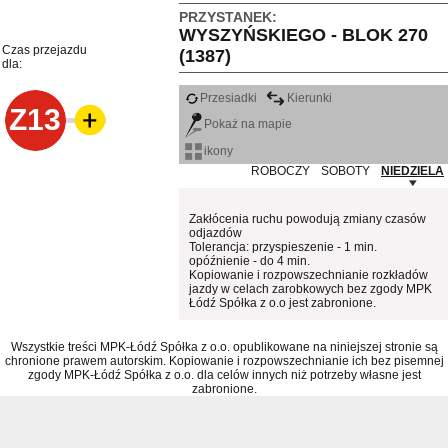
PRZYSTANEK:
WYSZYŃSKIEGO - BLOK 270
Czas przejazdu
(1387)
dla:
Przesiadki
Kierunki
Z13
Pokaż na mapie
ikony
ROBOCZY
SOBOTY
NIEDZIELA
Zakłócenia ruchu powodują zmiany czasów
odjazdów
Tolerancja: przyspieszenie - 1 min.
opóźnienie - do 4 min.
Kopiowanie i rozpowszechnianie rozkładów
jazdy w celach zarobkowych bez zgody MPK
Łódź Spółka z o.o jest zabronione.
Wszystkie treści MPK-Łódź Spółka z o.o. opublikowane na niniejszej stronie są
chronione prawem autorskim. Kopiowanie i rozpowszechnianie ich bez pisemnej
zgody MPK-Łódź Spółka z o.o. dla celów innych niż potrzeby własne jest
zabronione.