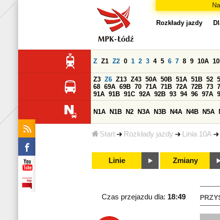
Na
Rozkłady jazdy
Dl
Z
Z1
Z2
0
1
2
3
4
5
6
7
8
9
10A
1
Z3
Z6
Z13
Z43
50A
50B
51A
51B
52
68
69A
69B
70
71A
71B
72A
72B
73
91A
91B
91C
92A
92B
93
94
96
97A
N1A
N1B
N2
N3A
N3B
N4A
N4B
N5A
Start
Rozkłady jazdy
Linia 10A
Linie
Zmiany
Czas przejazdu dla:
18:49
PRZY