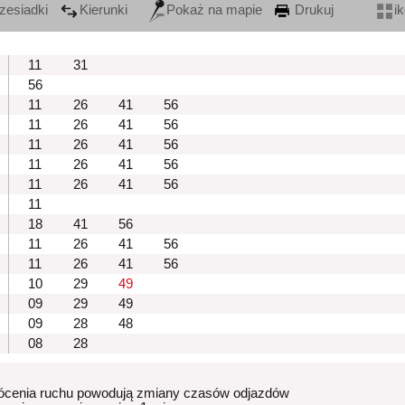
zesiadki
Kierunki
Pokaż na mapie
Drukuj
i
11
31
56
11
26
41
56
11
26
41
56
11
26
41
56
11
26
41
56
11
26
41
56
11
18
41
56
11
26
41
56
11
26
41
56
10
29
49
09
29
49
09
28
48
08
28
ócenia ruchu powodują zmiany czasów odjazdów