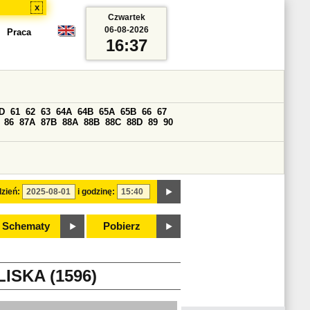
x
Czwartek
06-08-2026
Praca
16:37
D
61
62
63
64A
64B
65A
65B
66
67
86
87A
87B
88A
88B
88C
88D
89
90
zień:
i godzinę:
Schematy
Pobierz
ISKA (1596)