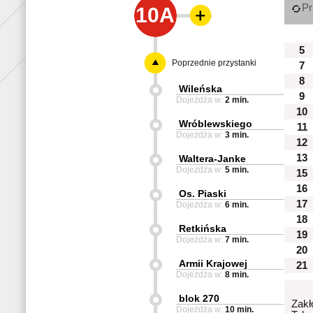
Pr
10A
5
Poprzednie przystanki
7
8
Wileńska
9
Dojeżdża w:
2 min.
10
Wróblewskiego
11
Dojeżdża w:
3 min.
12
13
Waltera-Janke
Dojeżdża w:
5 min.
15
16
Os. Piaski
17
Dojeżdża w:
6 min.
18
Retkińska
19
Dojeżdża w:
7 min.
20
Armii Krajowej
21
Dojeżdża w:
8 min.
blok 270
Zakł
Dojeżdża w:
10 min.