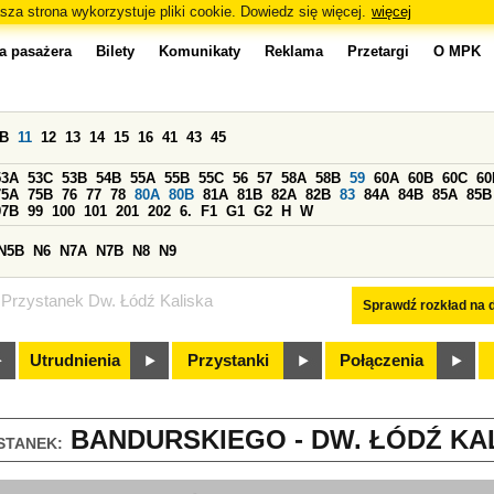
sza strona wykorzystuje pliki cookie. Dowiedz się więcej.
więcej
a pasażera
Bilety
Komunikaty
Reklama
Przetargi
O MPK
0B
11
12
13
14
15
16
41
43
45
53A
53C
53B
54B
55A
55B
55C
56
57
58A
58B
59
60A
60B
60C
60
75A
75B
76
77
78
80A
80B
81A
81B
82A
82B
83
84A
84B
85A
85B
97B
99
100
101
201
202
6.
F1
G1
G2
H
W
N5B
N6
N7A
N7B
N8
N9
Przystanek Dw. Łódź Kaliska
Sprawdź rozkład na d
Utrudnienia
Przystanki
Połączenia
BANDURSKIEGO - DW. ŁÓDŹ KAL
STANEK: