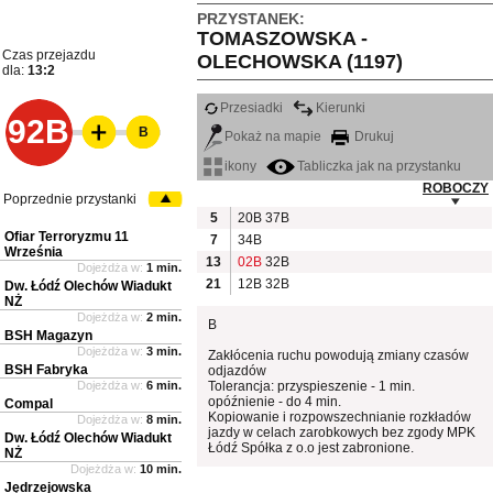
PRZYSTANEK:
TOMASZOWSKA -
Czas przejazdu
OLECHOWSKA (1197)
dla:
13:2
Przesiadki
Kierunki
92B
B
Pokaż na mapie
Drukuj
ikony
Tabliczka jak na przystanku
ROBOCZY
Poprzednie przystanki
5
20B
37B
Ofiar Terroryzmu 11
7
34B
Września
13
02B
32B
Dojeżdża w:
1 min.
21
12B
32B
Dw. Łódź Olechów Wiadukt
NŻ
Dojeżdża w:
2 min.
B
BSH Magazyn
Dojeżdża w:
3 min.
Zakłócenia ruchu powodują zmiany czasów
BSH Fabryka
odjazdów
Dojeżdża w:
6 min.
Tolerancja: przyspieszenie - 1 min.
opóźnienie - do 4 min.
Compal
Kopiowanie i rozpowszechnianie rozkładów
Dojeżdża w:
8 min.
jazdy w celach zarobkowych bez zgody MPK
Dw. Łódź Olechów Wiadukt
Łódź Spółka z o.o jest zabronione.
NŻ
Dojeżdża w:
10 min.
Jędrzejowska