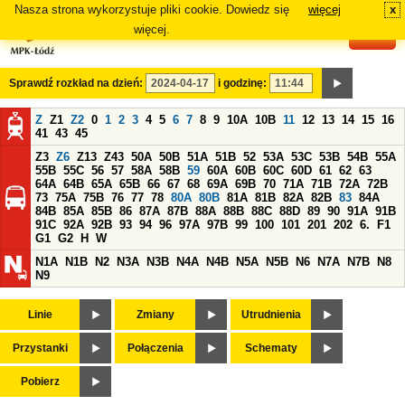
Nasza strona wykorzystuje pliki cookie. Dowiedz się
więcej
x
#
więcej.
Sprawdź rozkład na dzień:
i godzinę:
Z
Z1
Z2
0
1
2
3
4
5
6
7
8
9
10A
10B
11
12
13
14
15
16
41
43
45
Z3
Z6
Z13
Z43
50A
50B
51A
51B
52
53A
53C
53B
54B
55A
55B
55C
56
57
58A
58B
59
60A
60B
60C
60D
61
62
63
64A
64B
65A
65B
66
67
68
69A
69B
70
71A
71B
72A
72B
73
75A
75B
76
77
78
80A
80B
81A
81B
82A
82B
83
84A
84B
85A
85B
86
87A
87B
88A
88B
88C
88D
89
90
91A
91B
91C
92A
92B
93
94
96
97A
97B
99
100
101
201
202
6.
F1
G1
G2
H
W
N1A
N1B
N2
N3A
N3B
N4A
N4B
N5A
N5B
N6
N7A
N7B
N8
N9
Linie
Zmiany
Utrudnienia
Przystanki
Połączenia
Schematy
Pobierz