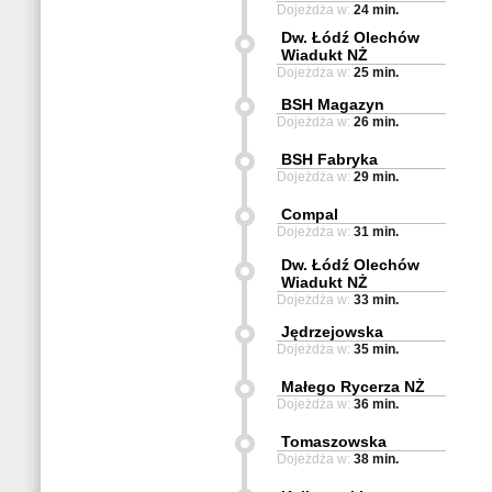
Dojeżdża w:
24 min.
Dw. Łódź Olechów
Wiadukt NŻ
Dojeżdża w:
25 min.
BSH Magazyn
Dojeżdża w:
26 min.
BSH Fabryka
Dojeżdża w:
29 min.
Compal
Dojeżdża w:
31 min.
Dw. Łódź Olechów
Wiadukt NŻ
Dojeżdża w:
33 min.
Jędrzejowska
Dojeżdża w:
35 min.
Małego Rycerza NŻ
Dojeżdża w:
36 min.
Tomaszowska
Dojeżdża w:
38 min.