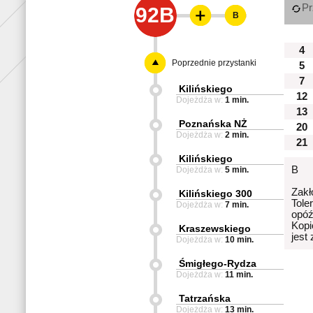
Pr
92B
B
4
Poprzednie przystanki
5
7
Kilińskiego
12
Dojeżdża w:
1 min.
13
Poznańska NŻ
20
Dojeżdża w:
2 min.
21
Kilińskiego
B
Dojeżdża w:
5 min.
Zakł
Kilińskiego 300
Tole
Dojeżdża w:
7 min.
opóź
Kopi
Kraszewskiego
jest
Dojeżdża w:
10 min.
Śmigłego-Rydza
Dojeżdża w:
11 min.
Tatrzańska
Dojeżdża w:
13 min.