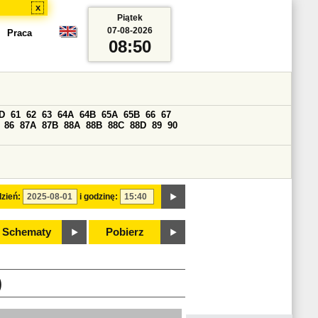
x
Piątek
07-08-2026
Praca
08:50
D
61
62
63
64A
64B
65A
65B
66
67
86
87A
87B
88A
88B
88C
88D
89
90
zień:
i godzinę:
Schematy
Pobierz
)