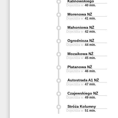
Kalinowskiego
Dojeżdża w:
40 min.
Morenowa NŻ
Dojeżdża w:
41 min.
Mahoniowa NŻ
Dojeżdża w:
42 min.
Ogrodnicza NŻ
Dojeżdża w:
44 min.
Mozaikowa NŻ
Dojeżdża w:
45 min.
Platanowa NŻ
Dojeżdża w:
46 min.
Autostrada A1 NŻ
Dojeżdża w:
47 min.
Czajewskiego NŻ
Dojeżdża w:
49 min.
Stróża Kolumny
Dojeżdża w:
51 min.