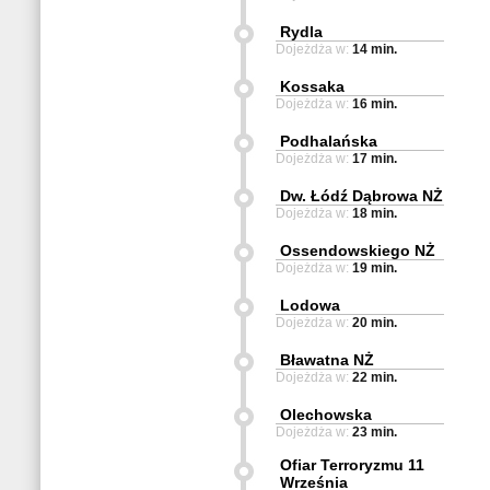
Rydla
Dojeżdża w:
14 min.
Kossaka
Dojeżdża w:
16 min.
Podhalańska
Dojeżdża w:
17 min.
Dw. Łódź Dąbrowa NŻ
Dojeżdża w:
18 min.
Ossendowskiego NŻ
Dojeżdża w:
19 min.
Lodowa
Dojeżdża w:
20 min.
Bławatna NŻ
Dojeżdża w:
22 min.
Olechowska
Dojeżdża w:
23 min.
Ofiar Terroryzmu 11
Września