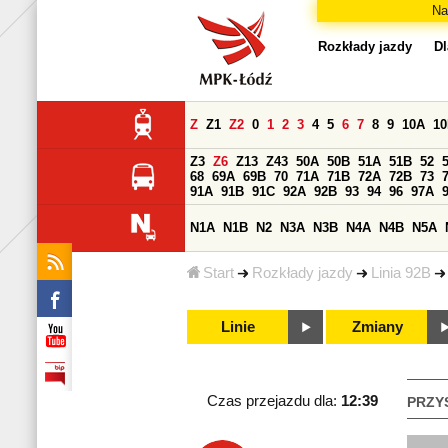
Na
Rozkłady jazdy
Dl
Z
Z1
Z2
0
1
2
3
4
5
6
7
8
9
10A
1
Z3
Z6
Z13
Z43
50A
50B
51A
51B
52
68
69A
69B
70
71A
71B
72A
72B
73
91A
91B
91C
92A
92B
93
94
96
97A
N1A
N1B
N2
N3A
N3B
N4A
N4B
N5A
Start
Rozkłady jazdy
Linia 92B
Linie
Zmiany
Czas przejazdu dla:
12:39
PRZY