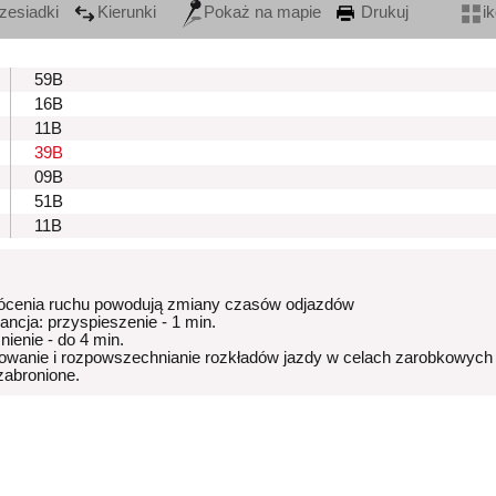
zesiadki
Kierunki
Pokaż na mapie
Drukuj
i
59B
16B
11B
39B
09B
51B
11B
ócenia ruchu powodują zmiany czasów odjazdów
rancja: przyspieszenie - 1 min.
nienie - do 4 min.
owanie i rozpowszechnianie rozkładów jazdy w celach zarobkowych
 zabronione.