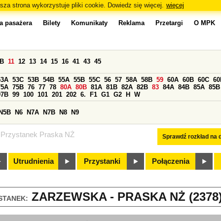
sza strona wykorzystuje pliki cookie. Dowiedz się więcej.
więcej
a pasażera
Bilety
Komunikaty
Reklama
Przetargi
O MPK
0B
11
12
13
14
15
16
41
43
45
53A
53C
53B
54B
55A
55B
55C
56
57
58A
58B
59
60A
60B
60C
60
75A
75B
76
77
78
80A
80B
81A
81B
82A
82B
83
84A
84B
85A
85B
97B
99
100
101
201
202
6.
F1
G1
G2
H
W
N5B
N6
N7A
N7B
N8
N9
Przystanek Praska NŻ
Sprawdź rozkład na d
Utrudnienia
Przystanki
Połączenia
ZARZEWSKA - PRASKA NŻ (2378
STANEK: