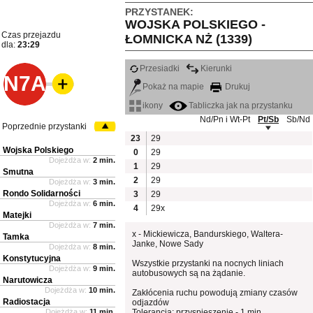
PRZYSTANEK:
WOJSKA POLSKIEGO -
Czas przejazdu
ŁOMNICKA NŻ (1339)
dla:
23:29
Przesiadki
Kierunki
N7A
Pokaż na mapie
Drukuj
ikony
Tabliczka jak na przystanku
Nd/Pn i Wt-Pt
Pt/Sb
Sb/Nd
Poprzednie przystanki
23
29
Wojska Polskiego
0
29
Dojeżdża w:
2 min.
1
29
Smutna
2
29
Dojeżdża w:
3 min.
Rondo Solidarności
3
29
Dojeżdża w:
6 min.
4
29x
Matejki
Dojeżdża w:
7 min.
x - Mickiewicza, Bandurskiego, Waltera-
Tamka
Janke, Nowe Sady
Dojeżdża w:
8 min.
Konstytucyjna
Wszystkie przystanki na nocnych liniach
Dojeżdża w:
9 min.
autobusowych są na żądanie.
Narutowicza
Dojeżdża w:
10 min.
Zakłócenia ruchu powodują zmiany czasów
Radiostacja
odjazdów
Dojeżdża w:
11 min.
Tolerancja: przyspieszenie - 1 min.