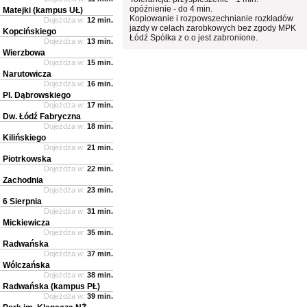
opóźnienie - do 4 min.
Matejki (kampus UŁ)
Kopiowanie i rozpowszechnianie rozkładów
Dojeżdża w:
12 min.
jazdy w celach zarobkowych bez zgody MPK
Kopcińskiego
Łódź Spółka z o.o jest zabronione.
Dojeżdża w:
13 min.
Wierzbowa
Dojeżdża w:
15 min.
Narutowicza
Dojeżdża w:
16 min.
Pl. Dąbrowskiego
Dojeżdża w:
17 min.
Dw. Łódź Fabryczna
Dojeżdża w:
18 min.
Kilińskiego
Dojeżdża w:
21 min.
Piotrkowska
Dojeżdża w:
22 min.
Zachodnia
Dojeżdża w:
23 min.
6 Sierpnia
Dojeżdża w:
31 min.
Mickiewicza
Dojeżdża w:
35 min.
Radwańska
Dojeżdża w:
37 min.
Wólczańska
Dojeżdża w:
38 min.
Radwańska (kampus PŁ)
Dojeżdża w:
39 min.