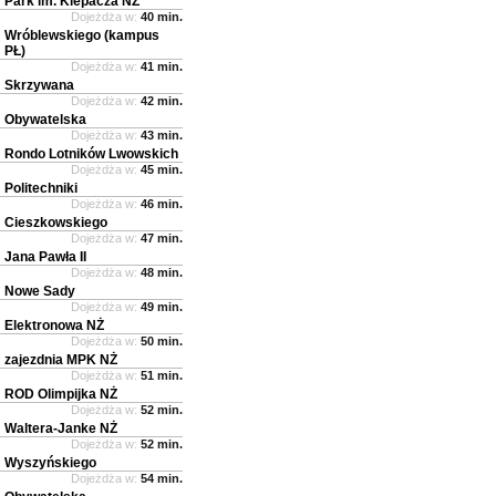
Park im. Klepacza NŻ
Dojeżdża w:
40 min.
Wróblewskiego (kampus
PŁ)
Dojeżdża w:
41 min.
Skrzywana
Dojeżdża w:
42 min.
Obywatelska
Dojeżdża w:
43 min.
Rondo Lotników Lwowskich
Dojeżdża w:
45 min.
Politechniki
Dojeżdża w:
46 min.
Cieszkowskiego
Dojeżdża w:
47 min.
Jana Pawła II
Dojeżdża w:
48 min.
Nowe Sady
Dojeżdża w:
49 min.
Elektronowa NŻ
Dojeżdża w:
50 min.
zajezdnia MPK NŻ
Dojeżdża w:
51 min.
ROD Olimpijka NŻ
Dojeżdża w:
52 min.
Waltera-Janke NŻ
Dojeżdża w:
52 min.
Wyszyńskiego
Dojeżdża w:
54 min.