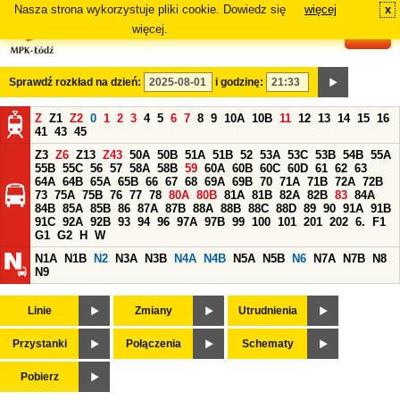
Nasza strona wykorzystuje pliki cookie. Dowiedz się
więcej
x
#
więcej.
Sprawdź rozkład na dzień:
i godzinę:
Z
Z1
Z2
0
1
2
3
4
5
6
7
8
9
10A
10B
11
12
13
14
15
16
41
43
45
Z3
Z6
Z13
Z43
50A
50B
51A
51B
52
53A
53C
53B
54B
55A
55B
55C
56
57
58A
58B
59
60A
60B
60C
60D
61
62
63
64A
64B
65A
65B
66
67
68
69A
69B
70
71A
71B
72A
72B
73
75A
75B
76
77
78
80A
80B
81A
81B
82A
82B
83
84A
84B
85A
85B
86
87A
87B
88A
88B
88C
88D
89
90
91A
91B
91C
92A
92B
93
94
96
97A
97B
99
100
101
201
202
6.
F1
G1
G2
H
W
N1A
N1B
N2
N3A
N3B
N4A
N4B
N5A
N5B
N6
N7A
N7B
N8
N9
Linie
Zmiany
Utrudnienia
Przystanki
Połączenia
Schematy
Pobierz