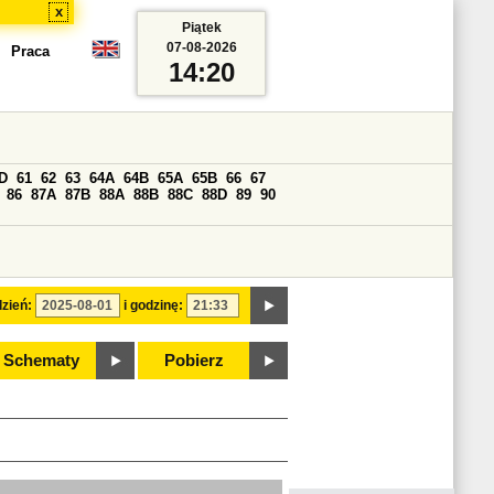
x
Piątek
07-08-2026
Praca
14:20
D
61
62
63
64A
64B
65A
65B
66
67
86
87A
87B
88A
88B
88C
88D
89
90
zień:
i godzinę:
Schematy
Pobierz