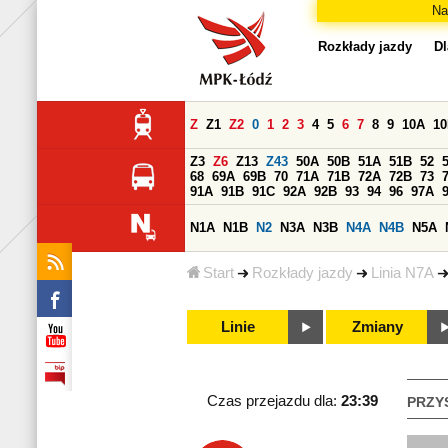
Na
Rozkłady jazdy
Dl
Z
Z1
Z2
0
1
2
3
4
5
6
7
8
9
10A
1
Z3
Z6
Z13
Z43
50A
50B
51A
51B
52
68
69A
69B
70
71A
71B
72A
72B
73
91A
91B
91C
92A
92B
93
94
96
97A
N1A
N1B
N2
N3A
N3B
N4A
N4B
N5A
Start
Rozkłady jazdy
Linia N7A
Linie
Zmiany
Czas przejazdu dla:
23:39
PRZY