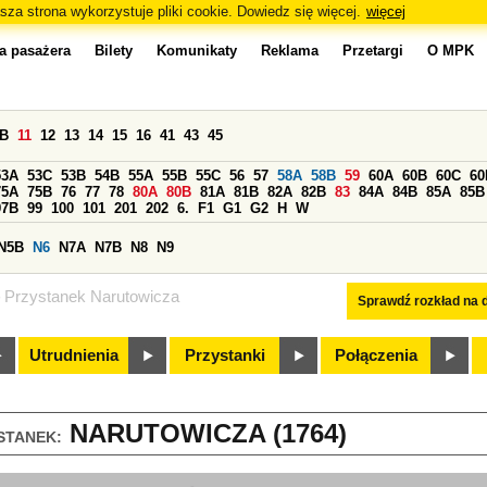
sza strona wykorzystuje pliki cookie. Dowiedz się więcej.
więcej
a pasażera
Bilety
Komunikaty
Reklama
Przetargi
O MPK
0B
11
12
13
14
15
16
41
43
45
53A
53C
53B
54B
55A
55B
55C
56
57
58A
58B
59
60A
60B
60C
60
75A
75B
76
77
78
80A
80B
81A
81B
82A
82B
83
84A
84B
85A
85B
97B
99
100
101
201
202
6.
F1
G1
G2
H
W
N5B
N6
N7A
N7B
N8
N9
Przystanek Narutowicza
Sprawdź rozkład na d
Utrudnienia
Przystanki
Połączenia
NARUTOWICZA (1764)
STANEK: