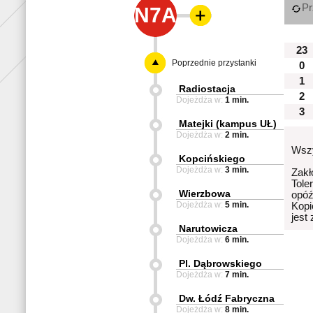
Pr
N7A
23
Poprzednie przystanki
0
1
Radiostacja
2
Dojeżdża w:
1 min.
3
Matejki (kampus UŁ)
Dojeżdża w:
2 min.
Wszy
Kopcińskiego
Dojeżdża w:
3 min.
Zakł
Tole
Wierzbowa
opóź
Dojeżdża w:
5 min.
Kopi
jest
Narutowicza
Dojeżdża w:
6 min.
Pl. Dąbrowskiego
Dojeżdża w:
7 min.
Dw. Łódź Fabryczna
Dojeżdża w:
8 min.