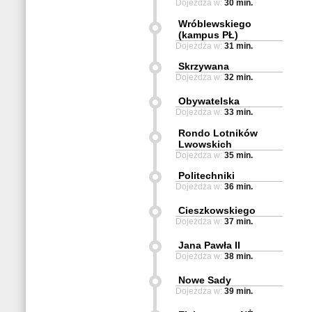
Dojeżdża w:
30 min.
Wróblewskiego
(kampus PŁ)
Dojeżdża w:
31 min.
Skrzywana
Dojeżdża w:
32 min.
Obywatelska
Dojeżdża w:
33 min.
Rondo Lotników
Lwowskich
Dojeżdża w:
35 min.
Politechniki
Dojeżdża w:
36 min.
Cieszkowskiego
Dojeżdża w:
37 min.
Jana Pawła II
Dojeżdża w:
38 min.
Nowe Sady
Dojeżdża w:
39 min.