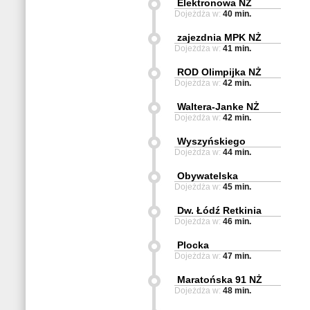
Elektronowa NŻ
Dojeżdża w:
40 min.
zajezdnia MPK NŻ
Dojeżdża w:
41 min.
ROD Olimpijka NŻ
Dojeżdża w:
42 min.
Waltera-Janke NŻ
Dojeżdża w:
42 min.
Wyszyńskiego
Dojeżdża w:
44 min.
Obywatelska
Dojeżdża w:
45 min.
Dw. Łódź Retkinia
Dojeżdża w:
46 min.
Plocka
Dojeżdża w:
47 min.
Maratońska 91 NŻ
Dojeżdża w:
48 min.