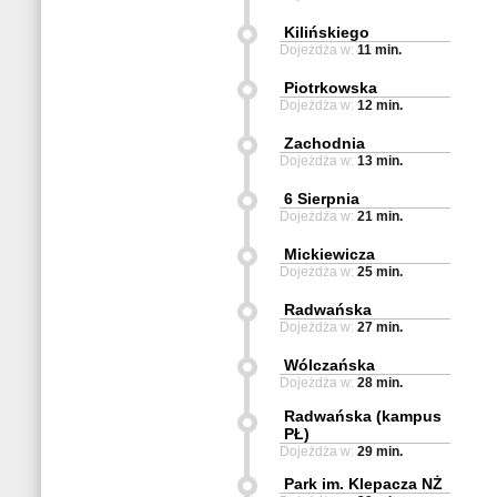
Kilińskiego
Dojeżdża w:
11 min.
Piotrkowska
Dojeżdża w:
12 min.
Zachodnia
Dojeżdża w:
13 min.
6 Sierpnia
Dojeżdża w:
21 min.
Mickiewicza
Dojeżdża w:
25 min.
Radwańska
Dojeżdża w:
27 min.
Wólczańska
Dojeżdża w:
28 min.
Radwańska (kampus
PŁ)
Dojeżdża w:
29 min.
Park im. Klepacza NŻ