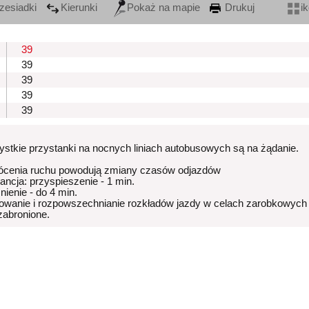
zesiadki
Kierunki
Pokaż na mapie
Drukuj
i
39
39
39
39
39
stkie przystanki na nocnych liniach autobusowych są na żądanie.
ócenia ruchu powodują zmiany czasów odjazdów
rancja: przyspieszenie - 1 min.
nienie - do 4 min.
owanie i rozpowszechnianie rozkładów jazdy w celach zarobkowych
 zabronione.