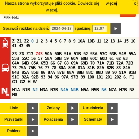
Nasza strona wykorzystuje pliki cookie. Dowiedz się
więcej
x
#
więcej.
Sprawdź rozkład na dzień:
i godzinę:
Z
Z1
Z2
0
1
2
3
4
5
6
7
8
9
10A
10B
11
12
13
14
15
16
41
43
45
Z3
Z6
Z13
Z43
50A
50B
51A
51B
52
53A
53C
53B
54B
55A
55B
55C
56
57
58A
58B
59
60A
60B
60C
60D
61
62
63
64A
64B
65A
65B
66
67
68
69A
69B
70
71A
71B
72A
72B
73
75A
75B
76
77
78
80A
80B
81A
81B
82A
82B
83
84A
84B
85A
85B
86
87A
87B
88A
88B
88C
88D
89
90
91A
91B
91C
92A
92B
93
94
96
97A
97B
99
100
101
201
202
6.
F1
G1
G2
H
W
N1A
N1B
N2
N3A
N3B
N4A
N4B
N5A
N5B
N6
N7A
N7B
N8
N9
Linie
Zmiany
Utrudnienia
Przystanki
Połączenia
Schematy
Pobierz