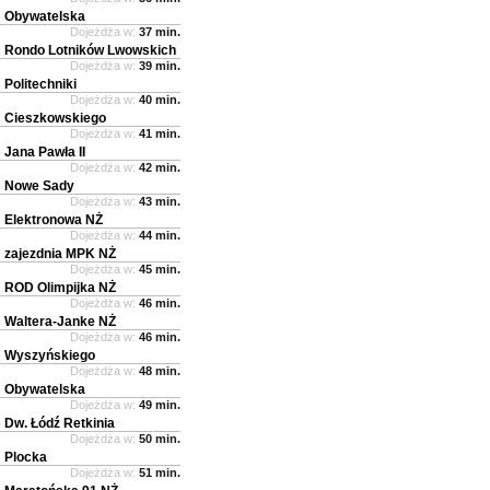
Obywatelska
Dojeżdża w:
37 min.
Rondo Lotników Lwowskich
Dojeżdża w:
39 min.
Politechniki
Dojeżdża w:
40 min.
Cieszkowskiego
Dojeżdża w:
41 min.
Jana Pawła II
Dojeżdża w:
42 min.
Nowe Sady
Dojeżdża w:
43 min.
Elektronowa NŻ
Dojeżdża w:
44 min.
zajezdnia MPK NŻ
Dojeżdża w:
45 min.
ROD Olimpijka NŻ
Dojeżdża w:
46 min.
Waltera-Janke NŻ
Dojeżdża w:
46 min.
Wyszyńskiego
Dojeżdża w:
48 min.
Obywatelska
Dojeżdża w:
49 min.
Dw. Łódź Retkinia
Dojeżdża w:
50 min.
Plocka
Dojeżdża w:
51 min.