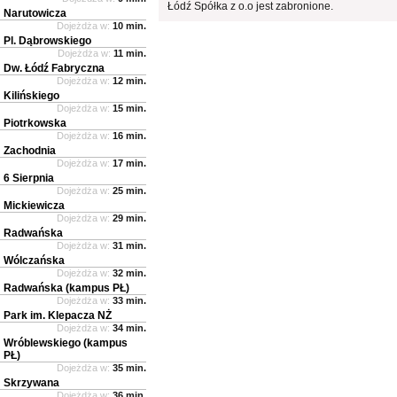
Łódź Spółka z o.o jest zabronione.
Narutowicza
Dojeżdża w:
10 min.
Pl. Dąbrowskiego
Dojeżdża w:
11 min.
Dw. Łódź Fabryczna
Dojeżdża w:
12 min.
Kilińskiego
Dojeżdża w:
15 min.
Piotrkowska
Dojeżdża w:
16 min.
Zachodnia
Dojeżdża w:
17 min.
6 Sierpnia
Dojeżdża w:
25 min.
Mickiewicza
Dojeżdża w:
29 min.
Radwańska
Dojeżdża w:
31 min.
Wólczańska
Dojeżdża w:
32 min.
Radwańska (kampus PŁ)
Dojeżdża w:
33 min.
Park im. Klepacza NŻ
Dojeżdża w:
34 min.
Wróblewskiego (kampus
PŁ)
Dojeżdża w:
35 min.
Skrzywana
Dojeżdża w:
36 min.