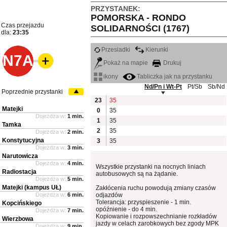
PRZYSTANEK:
POMORSKA - RONDO
Czas przejazdu
SOLIDARNOŚCI (1767)
dla:
23:35
Przesiadki
Kierunki
N7A
Pokaż na mapie
Drukuj
ikony
Tabliczka jak na przystanku
Nd/Pn i Wt-Pt
Pt/Sb
Sb/Nd
Poprzednie przystanki
23
35
Matejki
0
35
Dojeżdża w:
1 min.
1
35
Tamka
2
35
Dojeżdża w:
2 min.
Konstytucyjna
3
35
Dojeżdża w:
3 min.
Narutowicza
Dojeżdża w:
4 min.
Wszystkie przystanki na nocnych liniach
Radiostacja
autobusowych są na żądanie.
Dojeżdża w:
5 min.
Matejki (kampus UŁ)
Zakłócenia ruchu powodują zmiany czasów
Dojeżdża w:
6 min.
odjazdów
Tolerancja: przyspieszenie - 1 min.
Kopcińskiego
opóźnienie - do 4 min.
Dojeżdża w:
7 min.
Kopiowanie i rozpowszechnianie rozkładów
Wierzbowa
jazdy w celach zarobkowych bez zgody MPK
Dojeżdża w:
9 min.