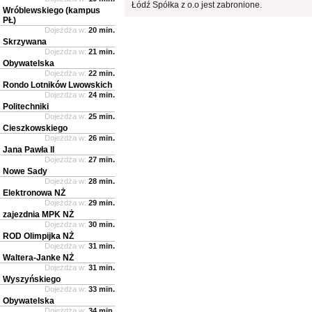
Łódź Spółka z o.o jest zabronione.
Wróblewskiego (kampus
PŁ)
Dojeżdża w:
20 min.
Skrzywana
Dojeżdża w:
21 min.
Obywatelska
Dojeżdża w:
22 min.
Rondo Lotników Lwowskich
Dojeżdża w:
24 min.
Politechniki
Dojeżdża w:
25 min.
Cieszkowskiego
Dojeżdża w:
26 min.
Jana Pawła II
Dojeżdża w:
27 min.
Nowe Sady
Dojeżdża w:
28 min.
Elektronowa NŻ
Dojeżdża w:
29 min.
zajezdnia MPK NŻ
Dojeżdża w:
30 min.
ROD Olimpijka NŻ
Dojeżdża w:
31 min.
Waltera-Janke NŻ
Dojeżdża w:
31 min.
Wyszyńskiego
Dojeżdża w:
33 min.
Obywatelska
Dojeżdża w:
34 min.