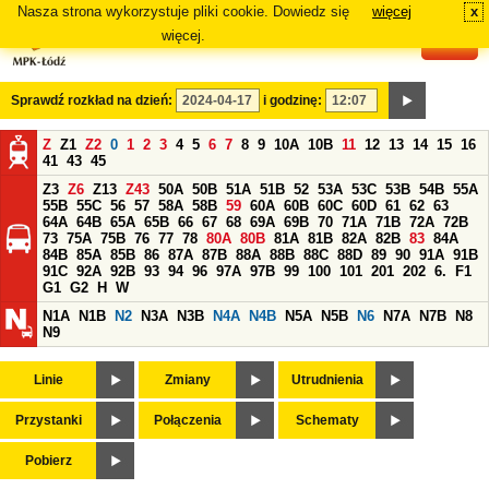
Nasza strona wykorzystuje pliki cookie. Dowiedz się
więcej
x
#
więcej.
Sprawdź rozkład na dzień:
i godzinę:
Z
Z1
Z2
0
1
2
3
4
5
6
7
8
9
10A
10B
11
12
13
14
15
16
41
43
45
Z3
Z6
Z13
Z43
50A
50B
51A
51B
52
53A
53C
53B
54B
55A
55B
55C
56
57
58A
58B
59
60A
60B
60C
60D
61
62
63
64A
64B
65A
65B
66
67
68
69A
69B
70
71A
71B
72A
72B
73
75A
75B
76
77
78
80A
80B
81A
81B
82A
82B
83
84A
84B
85A
85B
86
87A
87B
88A
88B
88C
88D
89
90
91A
91B
91C
92A
92B
93
94
96
97A
97B
99
100
101
201
202
6.
F1
G1
G2
H
W
N1A
N1B
N2
N3A
N3B
N4A
N4B
N5A
N5B
N6
N7A
N7B
N8
N9
Linie
Zmiany
Utrudnienia
Przystanki
Połączenia
Schematy
Pobierz