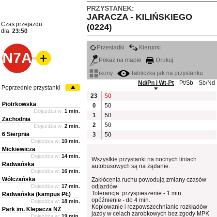
PRZYSTANEK:
JARACZA - KILIŃSKIEGO
Czas przejazdu
(0224)
dla:
23:50
Przesiadki
Kierunki
N7A
Pokaż na mapie
Drukuj
ikony
Tabliczka jak na przystanku
Nd/Pn i Wt-Pt
Pt/Sb
Sb/Nd
Poprzednie przystanki
23
50
Piotrkowska
0
50
Dojeżdża w:
1 min.
1
50
Zachodnia
2
50
Dojeżdża w:
2 min.
6 Sierpnia
3
50
Dojeżdża w:
10 min.
Mickiewicza
Dojeżdża w:
14 min.
Wszystkie przystanki na nocnych liniach
Radwańska
autobusowych są na żądanie.
Dojeżdża w:
16 min.
Wólczańska
Zakłócenia ruchu powodują zmiany czasów
Dojeżdża w:
17 min.
odjazdów
Tolerancja: przyspieszenie - 1 min.
Radwańska (kampus PŁ)
opóźnienie - do 4 min.
Dojeżdża w:
18 min.
Kopiowanie i rozpowszechnianie rozkładów
Park im. Klepacza NŻ
jazdy w celach zarobkowych bez zgody MPK
Dojeżdża w:
19 min.