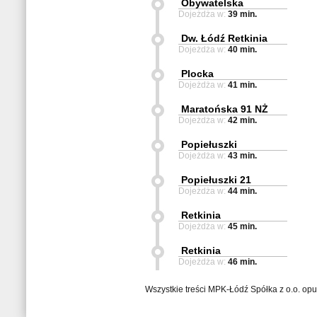
Obywatelska
Dojeżdża w:
39 min.
Dw. Łódź Retkinia
Dojeżdża w:
40 min.
Plocka
Dojeżdża w:
41 min.
Maratońska 91 NŻ
Dojeżdża w:
42 min.
Popiełuszki
Dojeżdża w:
43 min.
Popiełuszki 21
Dojeżdża w:
44 min.
Retkinia
Dojeżdża w:
45 min.
Retkinia
Dojeżdża w:
46 min.
Wszystkie treści MPK-Łódź Spółka z o.o. op