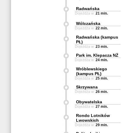
Radwańska
Dojeżdża w:
21 min.
Wólczańska
Dojeżdża w:
22 min.
Radwańska (kampus
PŁ)
Dojeżdża w:
23 min.
Park im. Klepacza NŻ
Dojeżdża w:
24 min.
Wróblewskiego
(kampus PŁ)
Dojeżdża w:
25 min.
Skrzywana
Dojeżdża w:
26 min.
Obywatelska
Dojeżdża w:
27 min.
Rondo Lotników
Lwowskich
Dojeżdża w:
29 min.