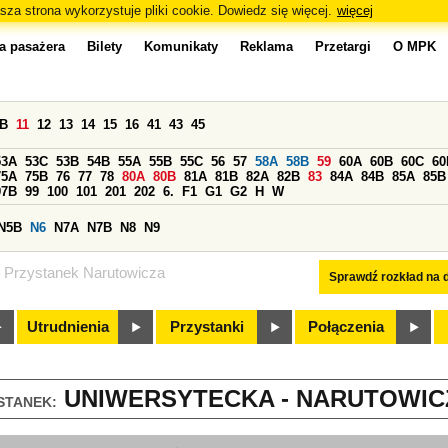
sza strona wykorzystuje pliki cookie. Dowiedz się więcej.
więcej
a pasażera
Bilety
Komunikaty
Reklama
Przetargi
O MPK
0B
11
12
13
14
15
16
41
43
45
53A
53C
53B
54B
55A
55B
55C
56
57
58A
58B
59
60A
60B
60C
60
75A
75B
76
77
78
80A
80B
81A
81B
82A
82B
83
84A
84B
85A
85B
97B
99
100
101
201
202
6.
F1
G1
G2
H
W
N5B
N6
N7A
N7B
N8
N9
Przystanek Narutowicza
Sprawdź rozkład na d
Utrudnienia
Przystanki
Połączenia
UNIWERSYTECKA - NARUTOWICZ
STANEK: