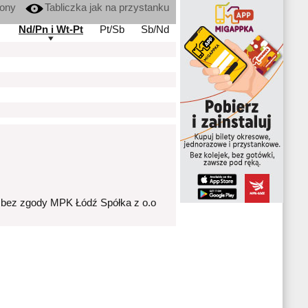
kony
Tabliczka jak na przystanku
Nd/Pn i Wt-Pt
Pt/Sb
Sb/Nd
 bez zgody MPK Łódź Spółka z o.o