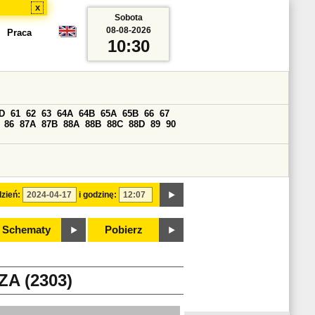
x
Sobota
08-08-2026
Praca
10:30
D
61
62
63
64A
64B
65A
65B
66
67
86
87A
87B
88A
88B
88C
88D
89
90
zień:
i godzinę:
Schematy
Pobierz
A (2303)