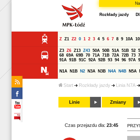
Na
Rozkłady jazdy
Dl
Z
Z1
Z2
0
1
2
3
4
5
6
7
8
9
10A
1
Z3
Z6
Z13
Z43
50A
50B
51A
51B
52
68
69A
69B
70
71A
71B
72A
72B
73
91A
91B
91C
92A
92B
93
94
96
97A
N1A
N1B
N2
N3A
N3B
N4A
N4B
N5A
Start
Rozkłady jazdy
Linia N7A
Linie
Zmiany
Czas przejazdu dla:
23:45
PRZY