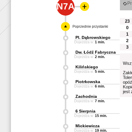
Pr
N7A
23
Poprzednie przystanki
0
1
Pl. Dąbrowskiego
2
Dojeżdża w:
1 min.
3
Dw. Łódź Fabryczna
Dojeżdża w:
2 min.
Wszy
Kilińskiego
Dojeżdża w:
5 min.
Zakł
Tole
Piotrkowska
opóź
Dojeżdża w:
6 min.
Kopi
jest
Zachodnia
Dojeżdża w:
7 min.
6 Sierpnia
Dojeżdża w:
15 min.
Mickiewicza
Dojeżdża w:
19 min.