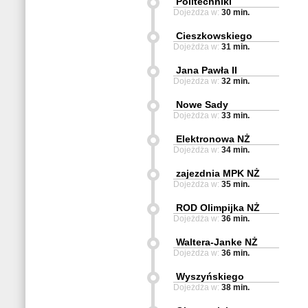
Politechniki
Dojeżdża w:
30 min.
Cieszkowskiego
Dojeżdża w:
31 min.
Jana Pawła II
Dojeżdża w:
32 min.
Nowe Sady
Dojeżdża w:
33 min.
Elektronowa NŻ
Dojeżdża w:
34 min.
zajezdnia MPK NŻ
Dojeżdża w:
35 min.
ROD Olimpijka NŻ
Dojeżdża w:
36 min.
Waltera-Janke NŻ
Dojeżdża w:
36 min.
Wyszyńskiego
Dojeżdża w:
38 min.