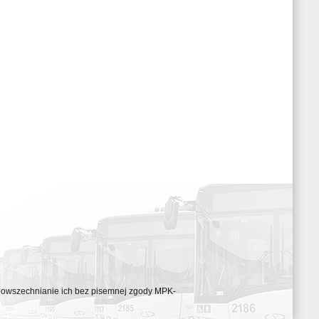
ozpowszechnianie ich bez pisemnej zgody MPK-