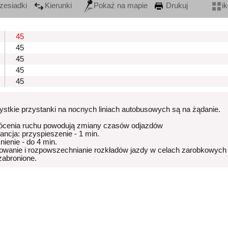
zesiadki
Kierunki
Pokaż na mapie
Drukuj
i
45
45
45
45
45
stkie przystanki na nocnych liniach autobusowych są na żądanie.
ócenia ruchu powodują zmiany czasów odjazdów
rancja: przyspieszenie - 1 min.
nienie - do 4 min.
owanie i rozpowszechnianie rozkładów jazdy w celach zarobkowych
 zabronione.