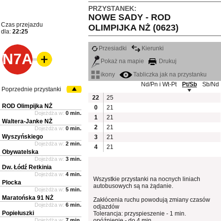
PRZYSTANEK:
NOWE SADY - ROD
Czas przejazdu
OLIMPIJKA NŻ (0623)
dla:
22:25
Przesiadki
Kierunki
N7A
Pokaż na mapie
Drukuj
ikony
Tabliczka jak na przystanku
Nd/Pn i Wt-Pt
Pt/Sb
Sb/Nd
Poprzednie przystanki
22
25
ROD Olimpijka NŻ
0
21
Dojeżdża w:
0 min.
1
21
Waltera-Janke NŻ
2
21
Dojeżdża w:
0 min.
Wyszyńskiego
3
21
Dojeżdża w:
2 min.
4
21
Obywatelska
Dojeżdża w:
3 min.
Dw. Łódź Retkinia
Dojeżdża w:
4 min.
Wszystkie przystanki na nocnych liniach
Plocka
autobusowych są na żądanie.
Dojeżdża w:
5 min.
Maratońska 91 NŻ
Zakłócenia ruchu powodują zmiany czasów
Dojeżdża w:
6 min.
odjazdów
Popiełuszki
Tolerancja: przyspieszenie - 1 min.
Dojeżdża w:
7 min.
opóźnienie - do 4 min.