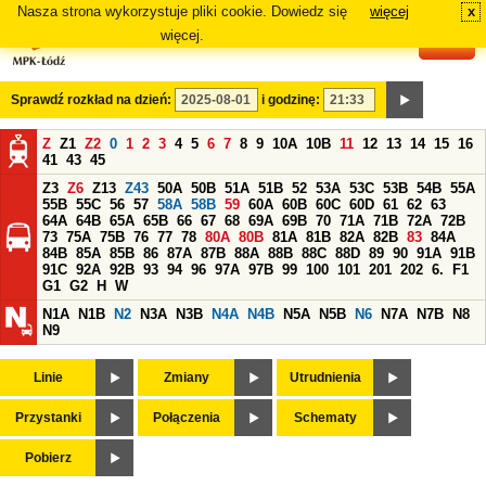
Nasza strona wykorzystuje pliki cookie. Dowiedz się
więcej
x
#
więcej.
Sprawdź rozkład na dzień:
i godzinę:
Z
Z1
Z2
0
1
2
3
4
5
6
7
8
9
10A
10B
11
12
13
14
15
16
41
43
45
Z3
Z6
Z13
Z43
50A
50B
51A
51B
52
53A
53C
53B
54B
55A
55B
55C
56
57
58A
58B
59
60A
60B
60C
60D
61
62
63
64A
64B
65A
65B
66
67
68
69A
69B
70
71A
71B
72A
72B
73
75A
75B
76
77
78
80A
80B
81A
81B
82A
82B
83
84A
84B
85A
85B
86
87A
87B
88A
88B
88C
88D
89
90
91A
91B
91C
92A
92B
93
94
96
97A
97B
99
100
101
201
202
6.
F1
G1
G2
H
W
N1A
N1B
N2
N3A
N3B
N4A
N4B
N5A
N5B
N6
N7A
N7B
N8
N9
Linie
Zmiany
Utrudnienia
Przystanki
Połączenia
Schematy
Pobierz