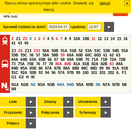
Nasza strona wykorzystuje pliki cookie. Dowiedz się
więcej
x
#
więcej.
Sprawdź rozkład na dzień:
i godzinę:
Z
Z1
Z2
0
1
2
3
4
5
6
7
8
9
10A
10B
11
12
13
14
15
16
41
43
45
Z3
Z6
Z13
Z43
50A
50B
51A
51B
52
53A
53C
53B
54B
55A
55B
55C
56
57
58A
58B
59
60A
60B
60C
60D
61
62
63
64A
64B
65A
65B
66
67
68
69A
69B
70
71A
71B
72A
72B
73
75A
75B
76
77
78
80A
80B
81A
81B
82A
82B
83
84A
84B
85A
85B
86
87A
87B
88A
88B
88C
88D
89
90
91A
91B
91C
92A
92B
93
94
96
97A
97B
99
100
101
201
202
6.
F1
G1
G2
H
W
N1A
N1B
N2
N3A
N3B
N4A
N4B
N5A
N5B
N6
N7A
N7B
N8
N9
Linie
Zmiany
Utrudnienia
Przystanki
Połączenia
Schematy
Pobierz