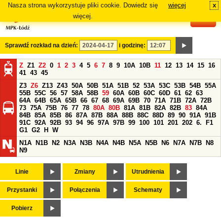
Nasza strona wykorzystuje pliki cookie. Dowiedz się
więcej
x
#
więcej.
Sprawdź rozkład na dzień:
i godzinę:
Z
Z1
Z2
0
1
2
3
4
5
6
7
8
9
10A
10B
11
12
13
14
15
16
41
43
45
Z3
Z6
Z13
Z43
50A
50B
51A
51B
52
53A
53C
53B
54B
55A
55B
55C
56
57
58A
58B
59
60A
60B
60C
60D
61
62
63
64A
64B
65A
65B
66
67
68
69A
69B
70
71A
71B
72A
72B
73
75A
75B
76
77
78
80A
80B
81A
81B
82A
82B
83
84A
84B
85A
85B
86
87A
87B
88A
88B
88C
88D
89
90
91A
91B
91C
92A
92B
93
94
96
97A
97B
99
100
101
201
202
6.
F1
G1
G2
H
W
N1A
N1B
N2
N3A
N3B
N4A
N4B
N5A
N5B
N6
N7A
N7B
N8
N9
Linie
Zmiany
Utrudnienia
Przystanki
Połączenia
Schematy
Pobierz