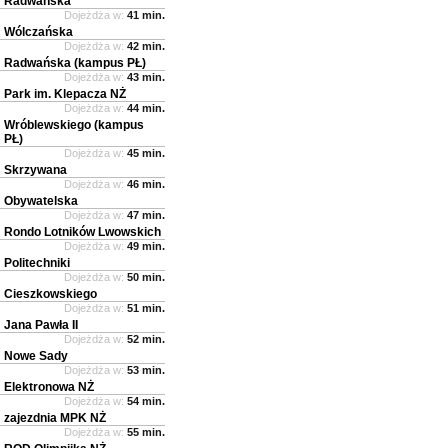
Radwańska
Dojeżdża w:
41 min.
Wólczańska
Dojeżdża w:
42 min.
Radwańska (kampus PŁ)
Dojeżdża w:
43 min.
Park im. Klepacza NŻ
Dojeżdża w:
44 min.
Wróblewskiego (kampus
PŁ)
Dojeżdża w:
45 min.
Skrzywana
Dojeżdża w:
46 min.
Obywatelska
Dojeżdża w:
47 min.
Rondo Lotników Lwowskich
Dojeżdża w:
49 min.
Politechniki
Dojeżdża w:
50 min.
Cieszkowskiego
Dojeżdża w:
51 min.
Jana Pawła II
Dojeżdża w:
52 min.
Nowe Sady
Dojeżdża w:
53 min.
Elektronowa NŻ
Dojeżdża w:
54 min.
zajezdnia MPK NŻ
Dojeżdża w:
55 min.