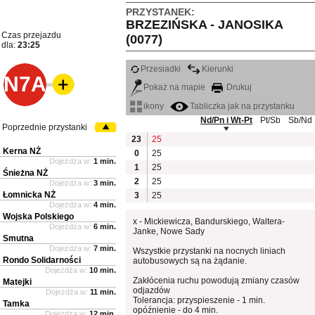
PRZYSTANEK:
BRZEZIŃSKA - JANOSIKA
Czas przejazdu
(0077)
dla:
23:25
Przesiadki
Kierunki
N7A
Pokaż na mapie
Drukuj
ikony
Tabliczka jak na przystanku
Nd/Pn i Wt-Pt
Pt/Sb
Sb/Nd
Poprzednie przystanki
23
25
Kerna NŻ
0
25
Dojeżdża w:
1 min.
1
25
Śnieżna NŻ
2
25
Dojeżdża w:
3 min.
Łomnicka NŻ
3
25
Dojeżdża w:
4 min.
Wojska Polskiego
x - Mickiewicza, Bandurskiego, Waltera-
Dojeżdża w:
6 min.
Janke, Nowe Sady
Smutna
Dojeżdża w:
7 min.
Wszystkie przystanki na nocnych liniach
Rondo Solidarności
autobusowych są na żądanie.
Dojeżdża w:
10 min.
Zakłócenia ruchu powodują zmiany czasów
Matejki
odjazdów
Dojeżdża w:
11 min.
Tolerancja: przyspieszenie - 1 min.
Tamka
opóźnienie - do 4 min.
Dojeżdża w:
12 min.