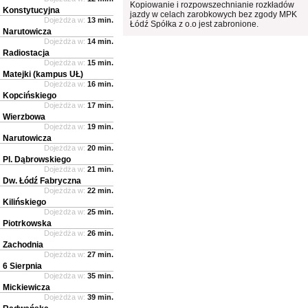
Kopiowanie i rozpowszechnianie rozkładów
Konstytucyjna
jazdy w celach zarobkowych bez zgody MPK
Dojeżdża w:
13 min.
Łódź Spółka z o.o jest zabronione.
Narutowicza
Dojeżdża w:
14 min.
Radiostacja
Dojeżdża w:
15 min.
Matejki (kampus UŁ)
Dojeżdża w:
16 min.
Kopcińskiego
Dojeżdża w:
17 min.
Wierzbowa
Dojeżdża w:
19 min.
Narutowicza
Dojeżdża w:
20 min.
Pl. Dąbrowskiego
Dojeżdża w:
21 min.
Dw. Łódź Fabryczna
Dojeżdża w:
22 min.
Kilińskiego
Dojeżdża w:
25 min.
Piotrkowska
Dojeżdża w:
26 min.
Zachodnia
Dojeżdża w:
27 min.
6 Sierpnia
Dojeżdża w:
35 min.
Mickiewicza
Dojeżdża w:
39 min.