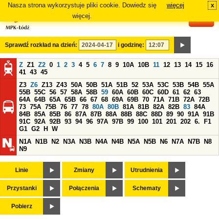
Nasza strona wykorzystuje pliki cookie. Dowiedz się
więcej
x
#
więcej.
Sprawdź rozkład na dzień:
i godzinę:
Z
Z1
Z2
0
1
2
3
4
5
6
7
8
9
10A
10B
11
12
13
14
15
16
41
43
45
Z3
Z6
Z13
Z43
50A
50B
51A
51B
52
53A
53C
53B
54B
55A
55B
55C
56
57
58A
58B
59
60A
60B
60C
60D
61
62
63
64A
64B
65A
65B
66
67
68
69A
69B
70
71A
71B
72A
72B
73
75A
75B
76
77
78
80A
80B
81A
81B
82A
82B
83
84A
84B
85A
85B
86
87A
87B
88A
88B
88C
88D
89
90
91A
91B
91C
92A
92B
93
94
96
97A
97B
99
100
101
201
202
6.
F1
G1
G2
H
W
N1A
N1B
N2
N3A
N3B
N4A
N4B
N5A
N5B
N6
N7A
N7B
N8
N9
Linie
Zmiany
Utrudnienia
Przystanki
Połączenia
Schematy
Pobierz