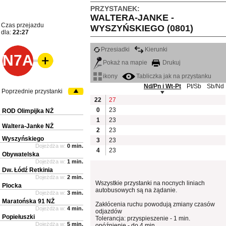
PRZYSTANEK:
WALTERA-JANKE -
Czas przejazdu
WYSZYŃSKIEGO (0801)
dla:
22:27
Przesiadki
Kierunki
N7A
Pokaż na mapie
Drukuj
ikony
Tabliczka jak na przystanku
Nd/Pn i Wt-Pt
Pt/Sb
Sb/Nd
Poprzednie przystanki
22
27
0
23
ROD Olimpijka NŻ
1
23
Waltera-Janke NŻ
2
23
Wyszyńskiego
3
23
Dojeżdża w:
0 min.
4
23
Obywatelska
Dojeżdża w:
1 min.
Dw. Łódź Retkinia
Dojeżdża w:
2 min.
Wszystkie przystanki na nocnych liniach
Plocka
autobusowych są na żądanie.
Dojeżdża w:
3 min.
Maratońska 91 NŻ
Zakłócenia ruchu powodują zmiany czasów
Dojeżdża w:
4 min.
odjazdów
Popiełuszki
Tolerancja: przyspieszenie - 1 min.
Dojeżdża w:
5 min.
opóźnienie - do 4 min.