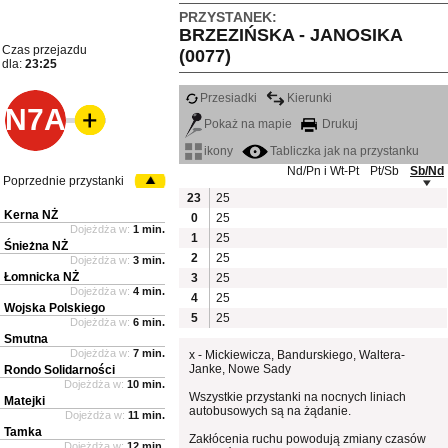
PRZYSTANEK:
BRZEZIŃSKA - JANOSIKA
Czas przejazdu
(0077)
dla:
23:25
Przesiadki
Kierunki
N7A
Pokaż na mapie
Drukuj
ikony
Tabliczka jak na przystanku
Nd/Pn i Wt-Pt
Pt/Sb
Sb/Nd
Poprzednie przystanki
23
25
Kerna NŻ
0
25
Dojeżdża w:
1 min.
1
25
Śnieżna NŻ
2
25
Dojeżdża w:
3 min.
Łomnicka NŻ
3
25
Dojeżdża w:
4 min.
4
25
Wojska Polskiego
5
25
Dojeżdża w:
6 min.
Smutna
Dojeżdża w:
7 min.
x - Mickiewicza, Bandurskiego, Waltera-
Janke, Nowe Sady
Rondo Solidarności
Dojeżdża w:
10 min.
Wszystkie przystanki na nocnych liniach
Matejki
autobusowych są na żądanie.
Dojeżdża w:
11 min.
Tamka
Zakłócenia ruchu powodują zmiany czasów
Dojeżdża w:
12 min.