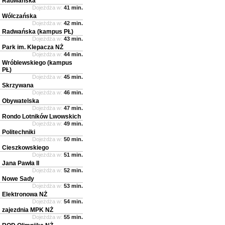
Radwańska
Dojeżdża w:
41 min.
Wólczańska
Dojeżdża w:
42 min.
Radwańska (kampus PŁ)
Dojeżdża w:
43 min.
Park im. Klepacza NŻ
Dojeżdża w:
44 min.
Wróblewskiego (kampus
PŁ)
Dojeżdża w:
45 min.
Skrzywana
Dojeżdża w:
46 min.
Obywatelska
Dojeżdża w:
47 min.
Rondo Lotników Lwowskich
Dojeżdża w:
49 min.
Politechniki
Dojeżdża w:
50 min.
Cieszkowskiego
Dojeżdża w:
51 min.
Jana Pawła II
Dojeżdża w:
52 min.
Nowe Sady
Dojeżdża w:
53 min.
Elektronowa NŻ
Dojeżdża w:
54 min.
zajezdnia MPK NŻ
Dojeżdża w:
55 min.