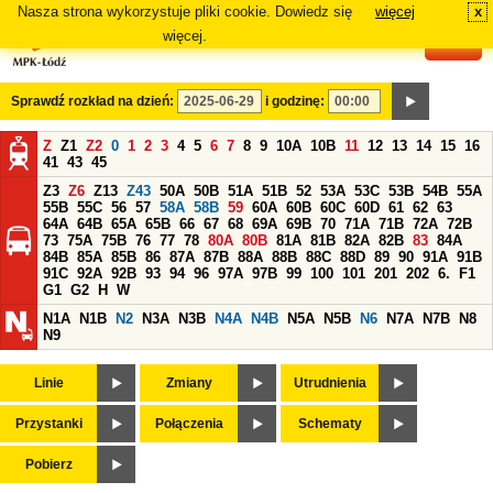
Nasza strona wykorzystuje pliki cookie. Dowiedz się
więcej
x
#
więcej.
Sprawdź rozkład na dzień:
i godzinę:
Z
Z1
Z2
0
1
2
3
4
5
6
7
8
9
10A
10B
11
12
13
14
15
16
41
43
45
Z3
Z6
Z13
Z43
50A
50B
51A
51B
52
53A
53C
53B
54B
55A
55B
55C
56
57
58A
58B
59
60A
60B
60C
60D
61
62
63
64A
64B
65A
65B
66
67
68
69A
69B
70
71A
71B
72A
72B
73
75A
75B
76
77
78
80A
80B
81A
81B
82A
82B
83
84A
84B
85A
85B
86
87A
87B
88A
88B
88C
88D
89
90
91A
91B
91C
92A
92B
93
94
96
97A
97B
99
100
101
201
202
6.
F1
G1
G2
H
W
N1A
N1B
N2
N3A
N3B
N4A
N4B
N5A
N5B
N6
N7A
N7B
N8
N9
Linie
Zmiany
Utrudnienia
Przystanki
Połączenia
Schematy
Pobierz