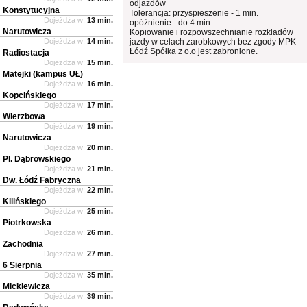
odjazdów
Konstytucyjna
Tolerancja: przyspieszenie - 1 min.
Dojeżdża w:
13 min.
opóźnienie - do 4 min.
Narutowicza
Kopiowanie i rozpowszechnianie rozkładów
Dojeżdża w:
14 min.
jazdy w celach zarobkowych bez zgody MPK
Łódź Spółka z o.o jest zabronione.
Radiostacja
Dojeżdża w:
15 min.
Matejki (kampus UŁ)
Dojeżdża w:
16 min.
Kopcińskiego
Dojeżdża w:
17 min.
Wierzbowa
Dojeżdża w:
19 min.
Narutowicza
Dojeżdża w:
20 min.
Pl. Dąbrowskiego
Dojeżdża w:
21 min.
Dw. Łódź Fabryczna
Dojeżdża w:
22 min.
Kilińskiego
Dojeżdża w:
25 min.
Piotrkowska
Dojeżdża w:
26 min.
Zachodnia
Dojeżdża w:
27 min.
6 Sierpnia
Dojeżdża w:
35 min.
Mickiewicza
Dojeżdża w:
39 min.