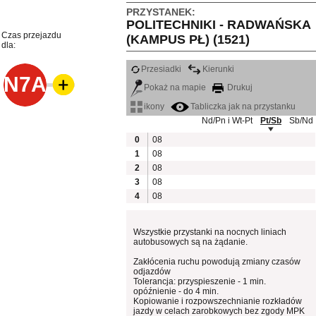
PRZYSTANEK:
POLITECHNIKI - RADWAŃSKA
Czas przejazdu
(KAMPUS PŁ) (1521)
dla:
Przesiadki
Kierunki
N7A
Pokaż na mapie
Drukuj
ikony
Tabliczka jak na przystanku
Nd/Pn i Wt-Pt
Pt/Sb
Sb/Nd
0
08
1
08
2
08
3
08
4
08
Wszystkie przystanki na nocnych liniach
autobusowych są na żądanie.
Zakłócenia ruchu powodują zmiany czasów
odjazdów
Tolerancja: przyspieszenie - 1 min.
opóźnienie - do 4 min.
Kopiowanie i rozpowszechnianie rozkładów
jazdy w celach zarobkowych bez zgody MPK