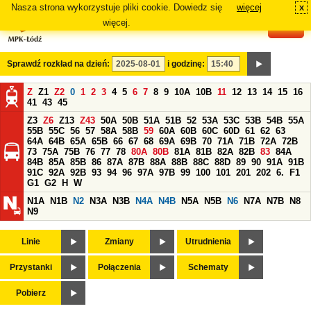
Nasza strona wykorzystuje pliki cookie. Dowiedz się
więcej
x
#
więcej.
Sprawdź rozkład na dzień:
i godzinę:
Z
Z1
Z2
0
1
2
3
4
5
6
7
8
9
10A
10B
11
12
13
14
15
16
41
43
45
Z3
Z6
Z13
Z43
50A
50B
51A
51B
52
53A
53C
53B
54B
55A
55B
55C
56
57
58A
58B
59
60A
60B
60C
60D
61
62
63
64A
64B
65A
65B
66
67
68
69A
69B
70
71A
71B
72A
72B
73
75A
75B
76
77
78
80A
80B
81A
81B
82A
82B
83
84A
84B
85A
85B
86
87A
87B
88A
88B
88C
88D
89
90
91A
91B
91C
92A
92B
93
94
96
97A
97B
99
100
101
201
202
6.
F1
G1
G2
H
W
N1A
N1B
N2
N3A
N3B
N4A
N4B
N5A
N5B
N6
N7A
N7B
N8
N9
Linie
Zmiany
Utrudnienia
Przystanki
Połączenia
Schematy
Pobierz