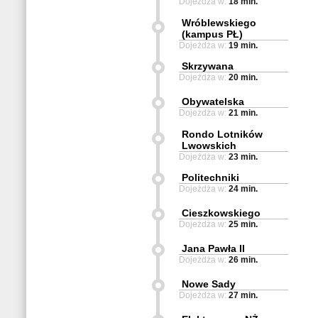
Dojeżdża w:
18 min.
Wróblewskiego
(kampus PŁ)
Dojeżdża w:
19 min.
Skrzywana
Dojeżdża w:
20 min.
Obywatelska
Dojeżdża w:
21 min.
Rondo Lotników
Lwowskich
Dojeżdża w:
23 min.
Politechniki
Dojeżdża w:
24 min.
Cieszkowskiego
Dojeżdża w:
25 min.
Jana Pawła II
Dojeżdża w:
26 min.
Nowe Sady
Dojeżdża w:
27 min.