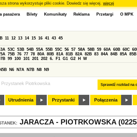
sza strona wykorzystuje pliki cookie. Dowiedz się więcej.
więcej
a pasażera
Bilety
Komunikaty
Reklama
Przetargi
O MPK
0B
11
12
13
14
15
16
41
43
45
53A
53C
53B
54B
55A
55B
55C
56
57
58A
58B
59
60A
60B
60C
60
75A
75B
76
77
78
80A
80B
81A
81B
82A
82B
83
84A
84B
85A
85B
97B
99
100
101
201
202
6.
F1
G1
G2
H
W
N5B
N6
N7A
N7B
N8
N9
Przystanek Piotrkowska
Sprawdź rozkład na d
Utrudnienia
Przystanki
Połączenia
JARACZA - PIOTRKOWSKA (0225
STANEK: