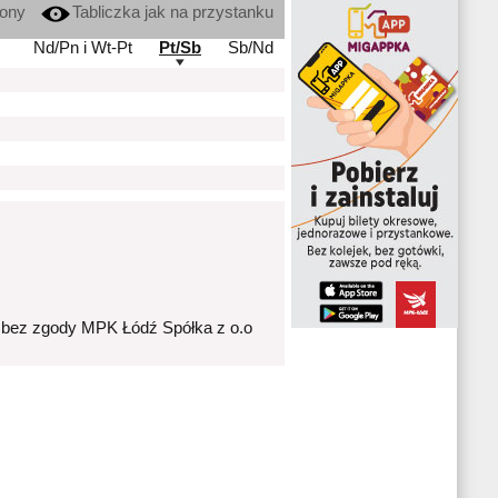
kony
Tabliczka jak na przystanku
Nd/Pn i Wt-Pt
Pt/Sb
Sb/Nd
 bez zgody MPK Łódź Spółka z o.o