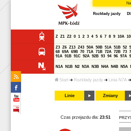
Na
Rozkłady jazdy
Dl
Z
Z1
Z2
0
1
2
3
4
5
6
7
8
9
10A
1
Z3
Z6
Z13
Z43
50A
50B
51A
51B
52
68
69A
69B
70
71A
71B
72A
72B
73
91A
91B
91C
92A
92B
93
94
96
97A
N1A
N1B
N2
N3A
N3B
N4A
N4B
N5A
Start
Rozkłady jazdy
Linia N7A
Linie
Zmiany
Czas przejazdu dla:
23:51
PRZY