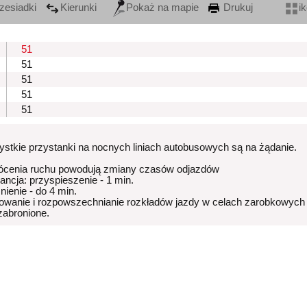
zesiadki
Kierunki
Pokaż na mapie
Drukuj
i
51
51
51
51
51
stkie przystanki na nocnych liniach autobusowych są na żądanie.
ócenia ruchu powodują zmiany czasów odjazdów
rancja: przyspieszenie - 1 min.
nienie - do 4 min.
owanie i rozpowszechnianie rozkładów jazdy w celach zarobkowych
 zabronione.