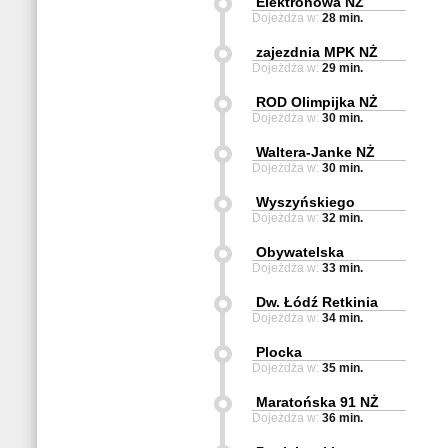
Elektronowa NŻ
Dojeżdża w:
28 min.
zajezdnia MPK NŻ
Dojeżdża w:
29 min.
ROD Olimpijka NŻ
Dojeżdża w:
30 min.
Waltera-Janke NŻ
Dojeżdża w:
30 min.
Wyszyńskiego
Dojeżdża w:
32 min.
Obywatelska
Dojeżdża w:
33 min.
Dw. Łódź Retkinia
Dojeżdża w:
34 min.
Plocka
Dojeżdża w:
35 min.
Maratońska 91 NŻ
Dojeżdża w:
36 min.