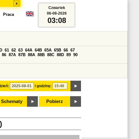
x
Czwartek
06-08-2026
Praca
03:08
D
61
62
63
64A
64B
65A
65B
66
67
86
87A
87B
88A
88B
88C
88D
89
90
zień:
i godzinę:
Schematy
Pobierz
)