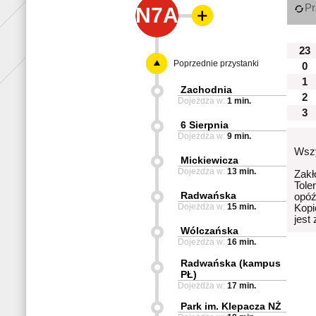
Pr
N7A
23
Poprzednie przystanki
0
1
Zachodnia
2
Dojeżdża w:
1 min.
3
6 Sierpnia
Dojeżdża w:
9 min.
Wszy
Mickiewicza
Dojeżdża w:
13 min.
Zakł
Tole
Radwańska
opóź
Dojeżdża w:
15 min.
Kopi
jest
Wólczańska
Dojeżdża w:
16 min.
Radwańska (kampus
PŁ)
Dojeżdża w:
17 min.
Park im. Klepacza NŻ