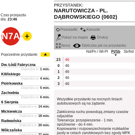
PRZYSTANEK:
NARUTOWICZA - PL.
Czas przejazdu
DĄBROWSKIEGO (0602)
dla:
23:46
Przesiadki
Kierunki
N7A
Pokaż na mapie
Drukuj
ikony
Tabliczka jak na przystanku
Nd/Pn i Wt-Pt
Pt/Sb
Sb/Nd
Poprzednie przystanki
23
46
Dw. Łódź Fabryczna
0
46
Dojeżdża w:
1 min.
1
46
Kilińskiego
2
46
Dojeżdża w:
4 min.
Piotrkowska
3
46
Dojeżdża w:
5 min.
Zachodnia
Dojeżdża w:
6 min.
Wszystkie przystanki na nocnych liniach
6 Sierpnia
autobusowych są na żądanie.
Dojeżdża w:
14 min.
Mickiewicza
Zakłócenia ruchu powodują zmiany czasów
Dojeżdża w:
18 min.
odjazdów
Tolerancja: przyspieszenie - 1 min.
Radwańska
opóźnienie - do 4 min.
Dojeżdża w:
20 min.
Kopiowanie i rozpowszechnianie rozkładów
Wólczańska
jazdy w celach zarobkowych bez zgody MPK
Dojeżdża w:
21 min.