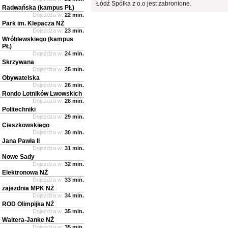
Łódź Spółka z o.o jest zabronione.
Radwańska (kampus PŁ)
Dojeżdża w:
22 min.
Park im. Klepacza NŻ
Dojeżdża w:
23 min.
Wróblewskiego (kampus
PŁ)
Dojeżdża w:
24 min.
Skrzywana
Dojeżdża w:
25 min.
Obywatelska
Dojeżdża w:
26 min.
Rondo Lotników Lwowskich
Dojeżdża w:
28 min.
Politechniki
Dojeżdża w:
29 min.
Cieszkowskiego
Dojeżdża w:
30 min.
Jana Pawła II
Dojeżdża w:
31 min.
Nowe Sady
Dojeżdża w:
32 min.
Elektronowa NŻ
Dojeżdża w:
33 min.
zajezdnia MPK NŻ
Dojeżdża w:
34 min.
ROD Olimpijka NŻ
Dojeżdża w:
35 min.
Waltera-Janke NŻ
Dojeżdża w:
35 min.