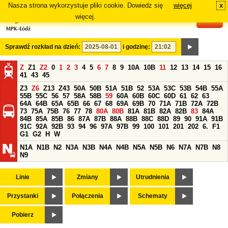
Nasza strona wykorzystuje pliki cookie. Dowiedz się
więcej
x
#
więcej.
Sprawdź rozkład na dzień:
i godzinę:
Z
Z1
Z2
0
1
2
3
4
5
6
7
8
9
10A
10B
11
12
13
14
15
16
41
43
45
Z3
Z6
Z13
Z43
50A
50B
51A
51B
52
53A
53C
53B
54B
55A
55B
55C
56
57
58A
58B
59
60A
60B
60C
60D
61
62
63
64A
64B
65A
65B
66
67
68
69A
69B
70
71A
71B
72A
72B
73
75A
75B
76
77
78
80A
80B
81A
81B
82A
82B
83
84A
84B
85A
85B
86
87A
87B
88A
88B
88C
88D
89
90
91A
91B
91C
92A
92B
93
94
96
97A
97B
99
100
101
201
202
6.
F1
G1
G2
H
W
N1A
N1B
N2
N3A
N3B
N4A
N4B
N5A
N5B
N6
N7A
N7B
N8
N9
Linie
Zmiany
Utrudnienia
Przystanki
Połączenia
Schematy
Pobierz