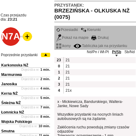
PRZYSTANEK:
BRZEZIŃSKA - OLKUSKA NŻ
Czas przejazdu
(0075)
dla:
23:21
Przesiadki
Kierunki
N7A
Pokaż na mapie
Drukuj
ikony
Tabliczka jak na przystanku
Nd/Pn i Wt-Pt
Pt/Sb
Sb/Nd
Poprzednie przystanki
23
21
Karkonoska NŻ
0
21
Dojeżdża w:
1 min.
1
21
Marmurowa
2
21
Dojeżdża w:
2 min.
Janosika
3
21
Dojeżdża w:
4 min.
4
21x
Kerna NŻ
Dojeżdża w:
5 min.
x - Mickiewicza, Bandurskiego, Waltera-
Śnieżna NŻ
Janke, Nowe Sady
Dojeżdża w:
7 min.
Łomnicka NŻ
Wszystkie przystanki na nocnych liniach
Dojeżdża w:
8 min.
autobusowych są na żądanie.
Wojska Polskiego
Dojeżdża w:
10 min.
Zakłócenia ruchu powodują zmiany czasów
Smutna
odjazdów
Dojeżdża w:
11 min.
Tolerancja: przyspieszenie - 1 min.