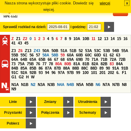
Nasza strona wykorzystuje pliki cookie. Dowiedz się
więcej
x
#
więcej.
Sprawdź rozkład na dzień:
i godzinę:
Z
Z1
Z2
0
1
2
3
4
5
6
7
8
9
10A
10B
11
12
13
14
15
16
41
43
45
Z3
Z6
Z13
Z43
50A
50B
51A
51B
52
53A
53C
53B
54B
55A
55B
55C
56
57
58A
58B
59
60A
60B
60C
60D
61
62
63
64A
64B
65A
65B
66
67
68
69A
69B
70
71A
71B
72A
72B
73
75A
75B
76
77
78
80A
80B
81A
81B
82A
82B
83
84A
84B
85A
85B
86
87A
87B
88A
88B
88C
88D
89
90
91A
91B
91C
92A
92B
93
94
96
97A
97B
99
100
101
201
202
6.
F1
G1
G2
H
W
N1A
N1B
N2
N3A
N3B
N4A
N4B
N5A
N5B
N6
N7A
N7B
N8
N9
Linie
Zmiany
Utrudnienia
Przystanki
Połączenia
Schematy
Pobierz