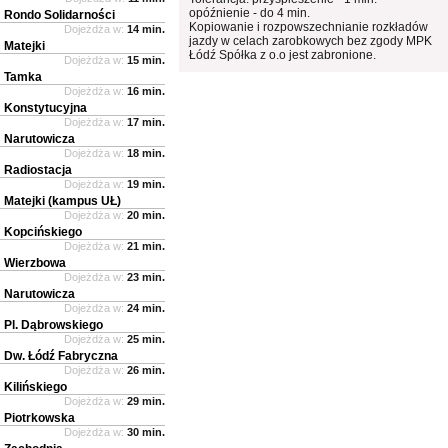
opóźnienie - do 4 min.
Rondo Solidarności
Kopiowanie i rozpowszechnianie rozkładów
Dojeżdża w:
14 min.
jazdy w celach zarobkowych bez zgody MPK
Matejki
Łódź Spółka z o.o jest zabronione.
Dojeżdża w:
15 min.
Tamka
Dojeżdża w:
16 min.
Konstytucyjna
Dojeżdża w:
17 min.
Narutowicza
Dojeżdża w:
18 min.
Radiostacja
Dojeżdża w:
19 min.
Matejki (kampus UŁ)
Dojeżdża w:
20 min.
Kopcińskiego
Dojeżdża w:
21 min.
Wierzbowa
Dojeżdża w:
23 min.
Narutowicza
Dojeżdża w:
24 min.
Pl. Dąbrowskiego
Dojeżdża w:
25 min.
Dw. Łódź Fabryczna
Dojeżdża w:
26 min.
Kilińskiego
Dojeżdża w:
29 min.
Piotrkowska
Dojeżdża w:
30 min.