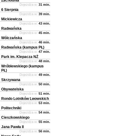
Zachodnia
Dojeżdża w:
31 min.
6 Sierpnia
Dojeżdża w:
39 min.
Mickiewicza
Dojeżdża w:
43 min.
Radwańska
Dojeżdża w:
45 min.
Wólczańska
Dojeżdża w:
46 min.
Radwańska (kampus PŁ)
Dojeżdża w:
47 min.
Park im. Klepacza NŻ
Dojeżdża w:
48 min.
Wróblewskiego (kampus
PŁ)
Dojeżdża w:
49 min.
Skrzywana
Dojeżdża w:
50 min.
Obywatelska
Dojeżdża w:
51 min.
Rondo Lotników Lwowskich
Dojeżdża w:
53 min.
Politechniki
Dojeżdża w:
54 min.
Cieszkowskiego
Dojeżdża w:
55 min.
Jana Pawła II
Dojeżdża w:
56 min.