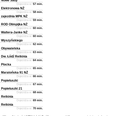
Nowe Sady
Dojeżdża w:
57 min.
Elektronowa NŻ
Dojeżdża w:
58 min.
zajezdnia MPK NŻ
Dojeżdża w:
59 min.
ROD Olimpijka NŻ
Dojeżdża w:
60 min.
Waltera-Janke NŻ
Dojeżdża w:
60 min.
Wyszyńskiego
Dojeżdża w:
62 min.
Obywatelska
Dojeżdża w:
63 min.
Dw. Łódź Retkinia
Dojeżdża w:
64 min.
Plocka
Dojeżdża w:
65 min.
Maratońska 91 NŻ
Dojeżdża w:
66 min.
Popiełuszki
Dojeżdża w:
67 min.
Popiełuszki 21
Dojeżdża w:
68 min.
Retkinia
Dojeżdża w:
69 min.
Retkinia
Dojeżdża w:
70 min.