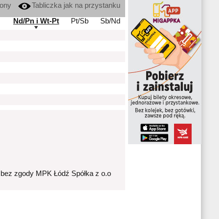
kony
Tabliczka jak na przystanku
Nd/Pn i Wt-Pt
Pt/Sb
Sb/Nd
 bez zgody MPK Łódź Spółka z o.o