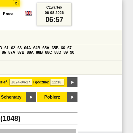
x
Czwartek
06-08-2026
Praca
06:57
D
61
62
63
64A
64B
65A
65B
66
67
86
87A
87B
88A
88B
88C
88D
89
90
zień:
i godzinę:
Schematy
Pobierz
(1048)