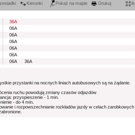
zesiadki
Kierunki
Pokaż na mapie
Drukuj
i
36A
06A
06A
06A
06A
06A
06A
36A
stkie przystanki na nocnych liniach autobusowych są na żądanie.
ócenia ruchu powodują zmiany czasów odjazdów
rancja: przyspieszenie - 1 min.
nienie - do 4 min.
owanie i rozpowszechnianie rozkładów jazdy w celach zarobkowych
 zabronione.