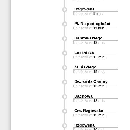
Rzgowska
Dojeżdża w:
9 min.
Pl. Niepodległości
Dojeżdża w:
11 min.
Dąbrowskiego
Dojeżdża w:
12 min.
Lecznicza
Dojeżdża w:
13 min.
Kilińskiego
Dojeżdża w:
15 min.
Dw. Łódź Chojny
Dojeżdża w:
16 min.
Dachowa
Dojeżdża w:
18 min.
Cm. Rzgowska
Dojeżdża w:
19 min.
Rzgowska
Dojeżdża w:
20 min.