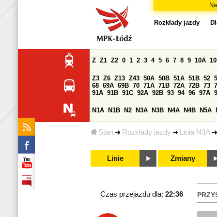
Na
Rozkłady jazdy
Dl
Z
Z1
Z2
0
1
2
3
4
5
6
7
8
9
10A
1
Z3
Z6
Z13
Z43
50A
50B
51A
51B
52
68
69A
69B
70
71A
71B
72A
72B
73
91A
91B
91C
92A
92B
93
94
96
97A
N1A
N1B
N2
N3A
N3B
N4A
N4B
N5A
Start
Rozkłady jazdy
Linia N3A
Linie
Zmiany
Czas przejazdu dla:
22:36
PRZY