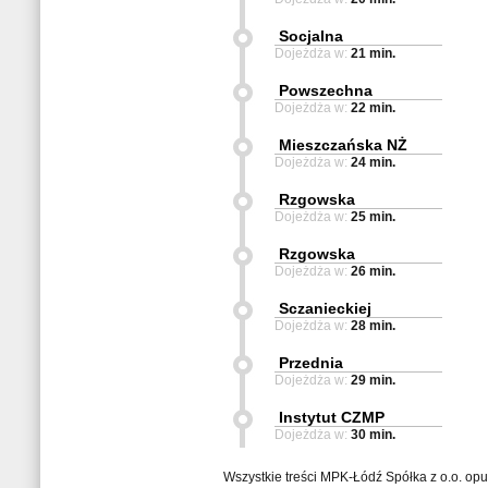
Socjalna
Dojeżdża w:
21 min.
Powszechna
Dojeżdża w:
22 min.
Mieszczańska NŻ
Dojeżdża w:
24 min.
Rzgowska
Dojeżdża w:
25 min.
Rzgowska
Dojeżdża w:
26 min.
Sczanieckiej
Dojeżdża w:
28 min.
Przednia
Dojeżdża w:
29 min.
Instytut CZMP
Dojeżdża w:
30 min.
Wszystkie treści MPK-Łódź Spółka z o.o. op