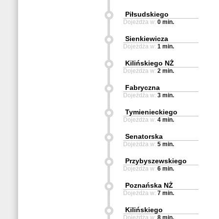
Piłsudskiego
Dojeżdża w:
0 min.
Sienkiewicza
Dojeżdża w:
1 min.
Kilińskiego NŻ
Dojeżdża w:
2 min.
Fabryczna
Dojeżdża w:
3 min.
Tymienieckiego
Dojeżdża w:
4 min.
Senatorska
Dojeżdża w:
5 min.
Przybyszewskiego
Dojeżdża w:
6 min.
Poznańska NŻ
Dojeżdża w:
7 min.
Kilińskiego
Dojeżdża w:
8 min.