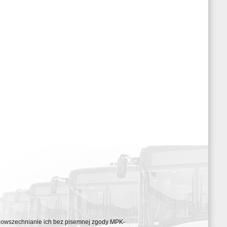
ozpowszechnianie ich bez pisemnej zgody MPK-