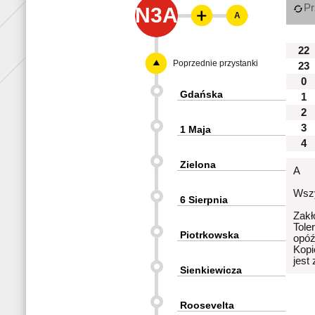
Pr
N3A
A
22
Poprzednie przystanki
23
0
Gdańska
1
2
3
1 Maja
4
Zielona
A
Wszy
6 Sierpnia
Zakł
Tole
Piotrkowska
opóź
Kopi
jest
Sienkiewicza
Roosevelta