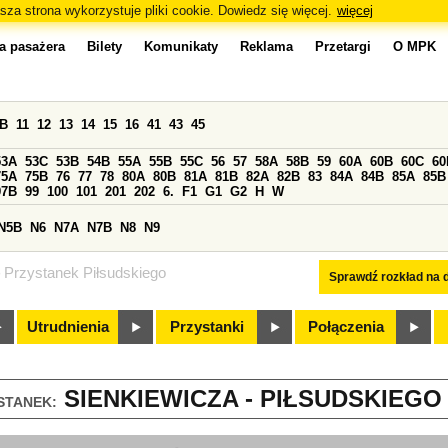
sza strona wykorzystuje pliki cookie. Dowiedz się więcej.
więcej
a pasażera
Bilety
Komunikaty
Reklama
Przetargi
O MPK
0B
11
12
13
14
15
16
41
43
45
53A
53C
53B
54B
55A
55B
55C
56
57
58A
58B
59
60A
60B
60C
60
75A
75B
76
77
78
80A
80B
81A
81B
82A
82B
83
84A
84B
85A
85B
97B
99
100
101
201
202
6.
F1
G1
G2
H
W
N5B
N6
N7A
N7B
N8
N9
Przystanek Piłsudskiego
Sprawdź rozkład na d
Utrudnienia
Przystanki
Połączenia
SIENKIEWICZA - PIŁSUDSKIEGO 
STANEK: