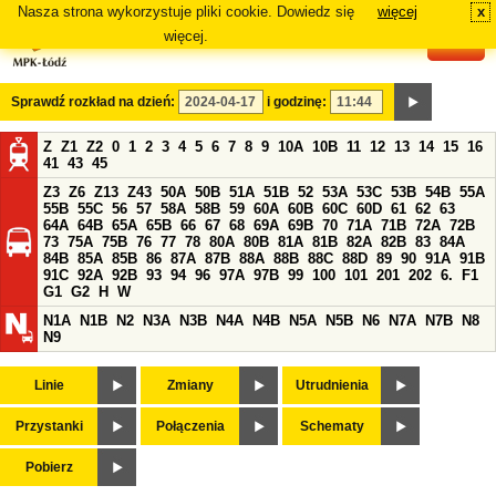
Nasza strona wykorzystuje pliki cookie. Dowiedz się
więcej
x
#
więcej.
Sprawdź rozkład na dzień:
i godzinę:
Z
Z1
Z2
0
1
2
3
4
5
6
7
8
9
10A
10B
11
12
13
14
15
16
41
43
45
Z3
Z6
Z13
Z43
50A
50B
51A
51B
52
53A
53C
53B
54B
55A
55B
55C
56
57
58A
58B
59
60A
60B
60C
60D
61
62
63
64A
64B
65A
65B
66
67
68
69A
69B
70
71A
71B
72A
72B
73
75A
75B
76
77
78
80A
80B
81A
81B
82A
82B
83
84A
84B
85A
85B
86
87A
87B
88A
88B
88C
88D
89
90
91A
91B
91C
92A
92B
93
94
96
97A
97B
99
100
101
201
202
6.
F1
G1
G2
H
W
N1A
N1B
N2
N3A
N3B
N4A
N4B
N5A
N5B
N6
N7A
N7B
N8
N9
Linie
Zmiany
Utrudnienia
Przystanki
Połączenia
Schematy
Pobierz