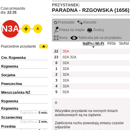
PRZYSTANEK:
Czas przejazdu
PARADNA - RZGOWSKA (1656)
dla:
22:35
Przesiadki
Kierunki
N3A
A
Pokaż na mapie
Drukuj
ikony
Tabliczka jak na przystanku
Nd/Pn i Wt-Pt
Pt/Sb
Sb/Nd
Poprzednie przystanki
22
35A
23
02A
32A
Cm. Rzgowska
0
32A
Rzgowska
1
32A
2
32A
Socjalna
3
32A
Powszechna
4
32A
5
02A
Mieszczańska NŻ
Rzgowska
A
Rzgowska
Wszystkie przystanki na nocnych liniach
Dojeżdża w:
0 min.
autobusowych są na żądanie.
Sczanieckiej
Dojeżdża w:
2 min.
Zakłócenia ruchu powodują zmiany czasów
Przednia
odjazdów