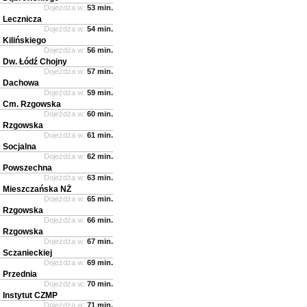
Dojeżdża w:
53 min.
Lecznicza
Dojeżdża w:
54 min.
Kilińskiego
Dojeżdża w:
56 min.
Dw. Łódź Chojny
Dojeżdża w:
57 min.
Dachowa
Dojeżdża w:
59 min.
Cm. Rzgowska
Dojeżdża w:
60 min.
Rzgowska
Dojeżdża w:
61 min.
Socjalna
Dojeżdża w:
62 min.
Powszechna
Dojeżdża w:
63 min.
Mieszczańska NŻ
Dojeżdża w:
65 min.
Rzgowska
Dojeżdża w:
66 min.
Rzgowska
Dojeżdża w:
67 min.
Sczanieckiej
Dojeżdża w:
69 min.
Przednia
Dojeżdża w:
70 min.
Instytut CZMP
Dojeżdża w:
71 min.