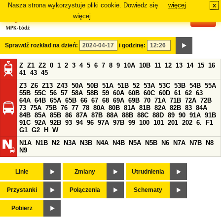
Nasza strona wykorzystuje pliki cookie. Dowiedz się
więcej
x
#
więcej.
Sprawdź rozkład na dzień:
i godzinę:
Z
Z1
Z2
0
1
2
3
4
5
6
7
8
9
10A
10B
11
12
13
14
15
16
41
43
45
Z3
Z6
Z13
Z43
50A
50B
51A
51B
52
53A
53C
53B
54B
55A
55B
55C
56
57
58A
58B
59
60A
60B
60C
60D
61
62
63
64A
64B
65A
65B
66
67
68
69A
69B
70
71A
71B
72A
72B
73
75A
75B
76
77
78
80A
80B
81A
81B
82A
82B
83
84A
84B
85A
85B
86
87A
87B
88A
88B
88C
88D
89
90
91A
91B
91C
92A
92B
93
94
96
97A
97B
99
100
101
201
202
6.
F1
G1
G2
H
W
N1A
N1B
N2
N3A
N3B
N4A
N4B
N5A
N5B
N6
N7A
N7B
N8
N9
Linie
Zmiany
Utrudnienia
Przystanki
Połączenia
Schematy
Pobierz