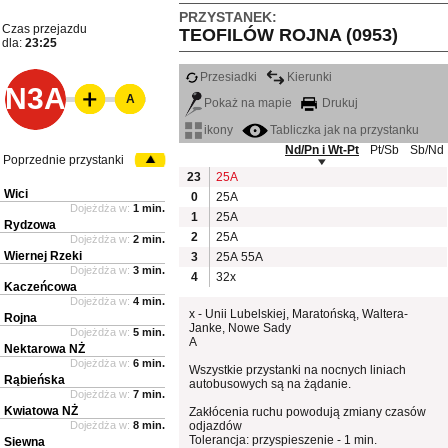
PRZYSTANEK:
Czas przejazdu
TEOFILÓW ROJNA (0953)
dla:
23:25
Przesiadki
Kierunki
N3A
A
Pokaż na mapie
Drukuj
ikony
Tabliczka jak na przystanku
Nd/Pn i Wt-Pt
Pt/Sb
Sb/Nd
Poprzednie przystanki
23
25A
Wici
0
25A
Dojeżdża w:
1 min.
1
25A
Rydzowa
2
25A
Dojeżdża w:
2 min.
Wiernej Rzeki
3
25A
55A
Dojeżdża w:
3 min.
4
32x
Kaczeńcowa
Dojeżdża w:
4 min.
x - Unii Lubelskiej, Maratońską, Waltera-
Rojna
Janke, Nowe Sady
Dojeżdża w:
5 min.
A
Nektarowa NŻ
Dojeżdża w:
6 min.
Wszystkie przystanki na nocnych liniach
Rąbieńska
autobusowych są na żądanie.
Dojeżdża w:
7 min.
Kwiatowa NŻ
Zakłócenia ruchu powodują zmiany czasów
Dojeżdża w:
8 min.
odjazdów
Tolerancja: przyspieszenie - 1 min.
Siewna