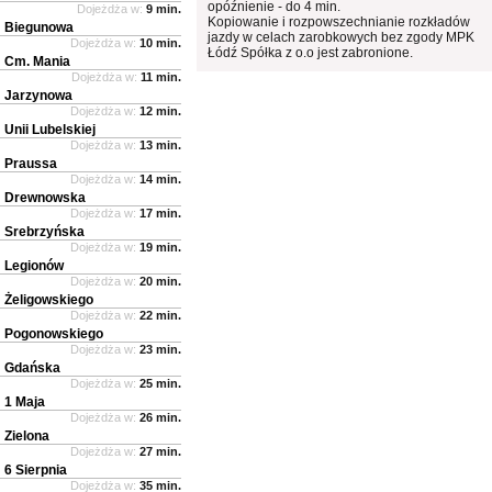
opóźnienie - do 4 min.
Dojeżdża w:
9 min.
Kopiowanie i rozpowszechnianie rozkładów
Biegunowa
jazdy w celach zarobkowych bez zgody MPK
Dojeżdża w:
10 min.
Łódź Spółka z o.o jest zabronione.
Cm. Mania
Dojeżdża w:
11 min.
Jarzynowa
Dojeżdża w:
12 min.
Unii Lubelskiej
Dojeżdża w:
13 min.
Praussa
Dojeżdża w:
14 min.
Drewnowska
Dojeżdża w:
17 min.
Srebrzyńska
Dojeżdża w:
19 min.
Legionów
Dojeżdża w:
20 min.
Żeligowskiego
Dojeżdża w:
22 min.
Pogonowskiego
Dojeżdża w:
23 min.
Gdańska
Dojeżdża w:
25 min.
1 Maja
Dojeżdża w:
26 min.
Zielona
Dojeżdża w:
27 min.
6 Sierpnia
Dojeżdża w:
35 min.