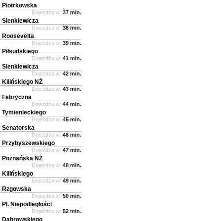
Piotrkowska
Dojeżdża w:
37 min.
Sienkiewicza
Dojeżdża w:
38 min.
Roosevelta
Dojeżdża w:
39 min.
Piłsudskiego
Dojeżdża w:
41 min.
Sienkiewicza
Dojeżdża w:
42 min.
Kilińskiego NŻ
Dojeżdża w:
43 min.
Fabryczna
Dojeżdża w:
44 min.
Tymienieckiego
Dojeżdża w:
45 min.
Senatorska
Dojeżdża w:
46 min.
Przybyszewskiego
Dojeżdża w:
47 min.
Poznańska NŻ
Dojeżdża w:
48 min.
Kilińskiego
Dojeżdża w:
49 min.
Rzgowska
Dojeżdża w:
50 min.
Pl. Niepodległości
Dojeżdża w:
52 min.
Dąbrowskiego