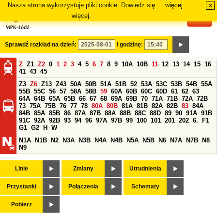
Nasza strona wykorzystuje pliki cookie. Dowiedz się
więcej
x
#
więcej.
Sprawdź rozkład na dzień:
i godzinę:
Z
Z1
Z2
0
1
2
3
4
5
6
7
8
9
10A
10B
11
12
13
14
15
16
41
43
45
Z3
Z6
Z13
Z43
50A
50B
51A
51B
52
53A
53C
53B
54B
55A
55B
55C
56
57
58A
58B
59
60A
60B
60C
60D
61
62
63
64A
64B
65A
65B
66
67
68
69A
69B
70
71A
71B
72A
72B
73
75A
75B
76
77
78
80A
80B
81A
81B
82A
82B
83
84A
84B
85A
85B
86
87A
87B
88A
88B
88C
88D
89
90
91A
91B
91C
92A
92B
93
94
96
97A
97B
99
100
101
201
202
6.
F1
G1
G2
H
W
N1A
N1B
N2
N3A
N3B
N4A
N4B
N5A
N5B
N6
N7A
N7B
N8
N9
Linie
Zmiany
Utrudnienia
Przystanki
Połączenia
Schematy
Pobierz