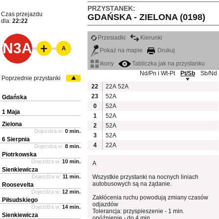
PRZYSTANEK:
Czas przejazdu
GDAŃSKA - ZIELONA (0198)
dla:
22:22
Przesiadki
Kierunki
N3A
A
Pokaż na mapie
Drukuj
ikony
Tabliczka jak na przystanku
Nd/Pn i Wt-Pt
Pt/Sb
Sb/Nd
Poprzednie przystanki
22
22A
52A
23
52A
Gdańska
0
52A
1 Maja
1
52A
Zielona
2
52A
Dojeżdża w:
0 min.
3
52A
6 Sierpnia
4
22A
Dojeżdża w:
8 min.
Piotrkowska
Dojeżdża w:
10 min.
A
Sienkiewicza
Dojeżdża w:
11 min.
Wszystkie przystanki na nocnych liniach
autobusowych są na żądanie.
Roosevelta
Dojeżdża w:
12 min.
Zakłócenia ruchu powodują zmiany czasów
Piłsudskiego
odjazdów
Dojeżdża w:
14 min.
Tolerancja: przyspieszenie - 1 min.
Sienkiewicza
opóźnienie - do 4 min.