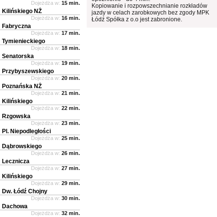
Dojeżdża w:
15 min.
Kopiowanie i rozpowszechnianie rozkładów
Kilińskiego NŻ
jazdy w celach zarobkowych bez zgody MPK
Dojeżdża w:
16 min.
Łódź Spółka z o.o jest zabronione.
Fabryczna
Dojeżdża w:
17 min.
Tymienieckiego
Dojeżdża w:
18 min.
Senatorska
Dojeżdża w:
19 min.
Przybyszewskiego
Dojeżdża w:
20 min.
Poznańska NŻ
Dojeżdża w:
21 min.
Kilińskiego
Dojeżdża w:
22 min.
Rzgowska
Dojeżdża w:
23 min.
Pl. Niepodległości
Dojeżdża w:
25 min.
Dąbrowskiego
Dojeżdża w:
26 min.
Lecznicza
Dojeżdża w:
27 min.
Kilińskiego
Dojeżdża w:
29 min.
Dw. Łódź Chojny
Dojeżdża w:
30 min.
Dachowa
Dojeżdża w:
32 min.