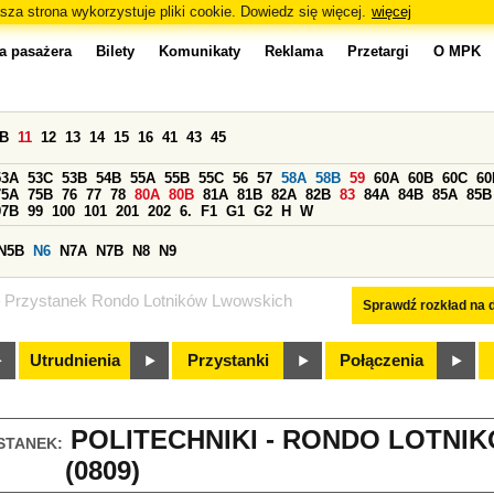
sza strona wykorzystuje pliki cookie. Dowiedz się więcej.
więcej
a pasażera
Bilety
Komunikaty
Reklama
Przetargi
O MPK
0B
11
12
13
14
15
16
41
43
45
53A
53C
53B
54B
55A
55B
55C
56
57
58A
58B
59
60A
60B
60C
60
75A
75B
76
77
78
80A
80B
81A
81B
82A
82B
83
84A
84B
85A
85B
97B
99
100
101
201
202
6.
F1
G1
G2
H
W
N5B
N6
N7A
N7B
N8
N9
Przystanek Rondo Lotników Lwowskich
Sprawdź rozkład na d
Utrudnienia
Przystanki
Połączenia
POLITECHNIKI - RONDO LOTN
STANEK:
(0809)