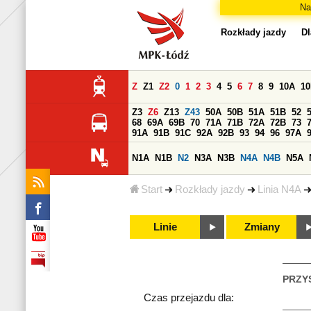
Na
Rozkłady jazdy
Dl
Z
Z1
Z2
0
1
2
3
4
5
6
7
8
9
10A
1
Z3
Z6
Z13
Z43
50A
50B
51A
51B
52
68
69A
69B
70
71A
71B
72A
72B
73
91A
91B
91C
92A
92B
93
94
96
97A
N1A
N1B
N2
N3A
N3B
N4A
N4B
N5A
Start
Rozkłady jazdy
Linia N4A
Linie
Zmiany
PRZY
Czas przejazdu dla: