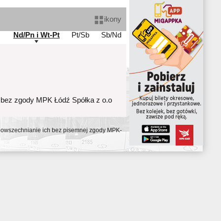
ikony
Nd/Pn i Wt-Pt
Pt/Sb
Sb/Nd
 bez zgody MPK Łódź Spółka z o.o
ozpowszechnianie ich bez pisemnej zgody MPK-