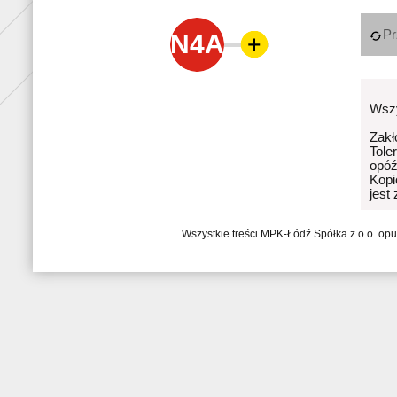
Pr
N4A
Wszy
Zakł
Tole
opóź
Kopi
jest
Wszystkie treści MPK-Łódź Spółka z o.o. op