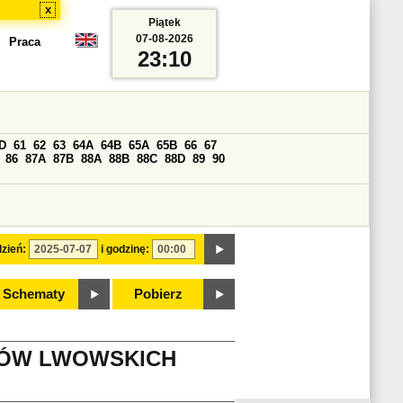
x
Piątek
07-08-2026
Praca
23:10
D
61
62
63
64A
64B
65A
65B
66
67
86
87A
87B
88A
88B
88C
88D
89
90
zień:
i godzinę:
Schematy
Pobierz
IKÓW LWOWSKICH