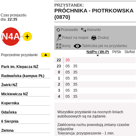
PRZYSTANEK:
PRÓCHNIKA - PIOTRKOWSKA
Czas przejazdu
(0870)
dla:
22:35
Przesiadki
Kierunki
N4A
Pokaż na mapie
Drukuj
ikony
Tabliczka jak na przystanku
Nd/Pn i Wt-Pt
Pt/Sb
Sb/Nd
Poprzednie przystanki
22
35
23
05
35
Park im. Klepacza NŻ
0
05
35
Radwańska (kampus PŁ)
1
05
35
2
05
35
Żwirki NŻ
3
05
35
Mickiewicza NŻ
4
05
35
Kopernika
Wszystkie przystanki na nocnych liniach
Gdańska
autobusowych są na żądanie.
6 Sierpnia
Zakłócenia ruchu powodują zmiany czasów
odjazdów
Zielona
Tolerancja: przyspieszenie - 1 min.