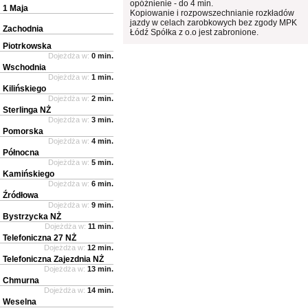
opóźnienie - do 4 min.
1 Maja
Kopiowanie i rozpowszechnianie rozkładów
jazdy w celach zarobkowych bez zgody MPK
Zachodnia
Łódź Spółka z o.o jest zabronione.
Piotrkowska
Dojeżdża w:
0 min.
Wschodnia
Dojeżdża w:
1 min.
Kilińskiego
Dojeżdża w:
2 min.
Sterlinga NŻ
Dojeżdża w:
3 min.
Pomorska
Dojeżdża w:
4 min.
Północna
Dojeżdża w:
5 min.
Kamińskiego
Dojeżdża w:
6 min.
Źródłowa
Dojeżdża w:
9 min.
Bystrzycka NŻ
Dojeżdża w:
11 min.
Telefoniczna 27 NŻ
Dojeżdża w:
12 min.
Telefoniczna Zajezdnia NŻ
Dojeżdża w:
13 min.
Chmurna
Dojeżdża w:
14 min.
Weselna