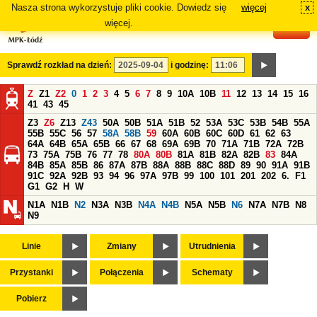
Nasza strona wykorzystuje pliki cookie. Dowiedz się
więcej
x
#
więcej.
Sprawdź rozkład na dzień:
i godzinę:
Z
Z1
Z2
0
1
2
3
4
5
6
7
8
9
10A
10B
11
12
13
14
15
16
41
43
45
Z3
Z6
Z13
Z43
50A
50B
51A
51B
52
53A
53C
53B
54B
55A
55B
55C
56
57
58A
58B
59
60A
60B
60C
60D
61
62
63
64A
64B
65A
65B
66
67
68
69A
69B
70
71A
71B
72A
72B
73
75A
75B
76
77
78
80A
80B
81A
81B
82A
82B
83
84A
84B
85A
85B
86
87A
87B
88A
88B
88C
88D
89
90
91A
91B
91C
92A
92B
93
94
96
97A
97B
99
100
101
201
202
6.
F1
G1
G2
H
W
N1A
N1B
N2
N3A
N3B
N4A
N4B
N5A
N5B
N6
N7A
N7B
N8
N9
Linie
Zmiany
Utrudnienia
Przystanki
Połączenia
Schematy
Pobierz