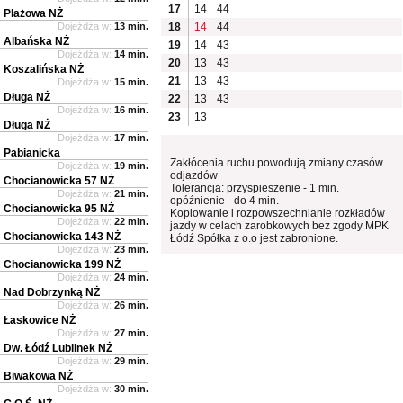
17
14
44
Plażowa NŻ
Dojeżdża w:
13 min.
18
14
44
Albańska NŻ
19
14
43
Dojeżdża w:
14 min.
20
13
43
Koszalińska NŻ
21
13
43
Dojeżdża w:
15 min.
Długa NŻ
22
13
43
Dojeżdża w:
16 min.
23
13
Długa NŻ
Dojeżdża w:
17 min.
Pabianicka
Zakłócenia ruchu powodują zmiany czasów
Dojeżdża w:
19 min.
odjazdów
Chocianowicka 57 NŻ
Tolerancja: przyspieszenie - 1 min.
Dojeżdża w:
21 min.
opóźnienie - do 4 min.
Chocianowicka 95 NŻ
Kopiowanie i rozpowszechnianie rozkładów
Dojeżdża w:
22 min.
jazdy w celach zarobkowych bez zgody MPK
Chocianowicka 143 NŻ
Łódź Spółka z o.o jest zabronione.
Dojeżdża w:
23 min.
Chocianowicka 199 NŻ
Dojeżdża w:
24 min.
Nad Dobrzynką NŻ
Dojeżdża w:
26 min.
Łaskowice NŻ
Dojeżdża w:
27 min.
Dw. Łódź Lublinek NŻ
Dojeżdża w:
29 min.
Biwakowa NŻ
Dojeżdża w:
30 min.