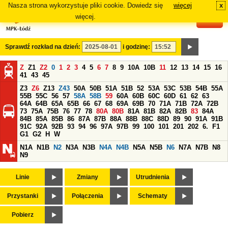
Nasza strona wykorzystuje pliki cookie. Dowiedz się
więcej
x
#
więcej.
Sprawdź rozkład na dzień:
i godzinę:
Z
Z1
Z2
0
1
2
3
4
5
6
7
8
9
10A
10B
11
12
13
14
15
16
41
43
45
Z3
Z6
Z13
Z43
50A
50B
51A
51B
52
53A
53C
53B
54B
55A
55B
55C
56
57
58A
58B
59
60A
60B
60C
60D
61
62
63
64A
64B
65A
65B
66
67
68
69A
69B
70
71A
71B
72A
72B
73
75A
75B
76
77
78
80A
80B
81A
81B
82A
82B
83
84A
84B
85A
85B
86
87A
87B
88A
88B
88C
88D
89
90
91A
91B
91C
92A
92B
93
94
96
97A
97B
99
100
101
201
202
6.
F1
G1
G2
H
W
N1A
N1B
N2
N3A
N3B
N4A
N4B
N5A
N5B
N6
N7A
N7B
N8
N9
Linie
Zmiany
Utrudnienia
Przystanki
Połączenia
Schematy
Pobierz