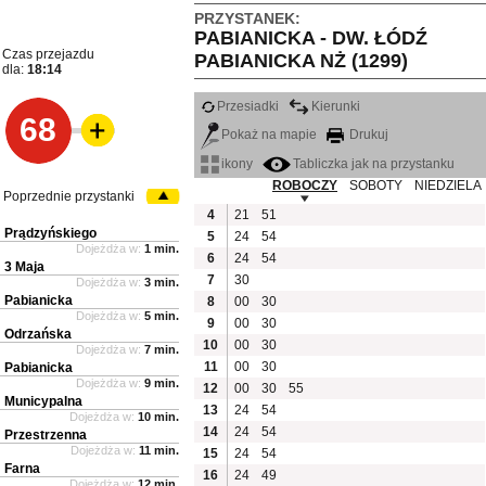
PRZYSTANEK:
PABIANICKA - DW. ŁÓDŹ
Czas przejazdu
PABIANICKA NŻ (1299)
dla:
18:14
Przesiadki
Kierunki
68
Pokaż na mapie
Drukuj
ikony
Tabliczka jak na przystanku
ROBOCZY
SOBOTY
NIEDZIELA
Poprzednie przystanki
4
21
51
Prądzyńskiego
5
24
54
Dojeżdża w:
1 min.
6
24
54
3 Maja
7
30
Dojeżdża w:
3 min.
Pabianicka
8
00
30
Dojeżdża w:
5 min.
9
00
30
Odrzańska
10
00
30
Dojeżdża w:
7 min.
11
00
30
Pabianicka
Dojeżdża w:
9 min.
12
00
30
55
Municypalna
13
24
54
Dojeżdża w:
10 min.
14
24
54
Przestrzenna
Dojeżdża w:
11 min.
15
24
54
Farna
16
24
49
Dojeżdża w:
12 min.