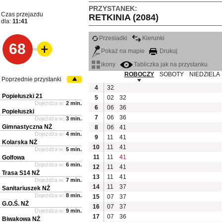
PRZYSTANEK:
Czas przejazdu
RETKINIA (2084)
dla:
11:41
Przesiadki
Kierunki
68
Pokaż na mapie
Drukuj
ikony
Tabliczka jak na przystanku
ROBOCZY
SOBOTY
NIEDZIELA
Poprzednie przystanki
4
32
Popiełuszki 21
5
02
32
Dojeżdża w:
2 min.
6
06
36
Popiełuszki
7
06
36
Dojeżdża w:
3 min.
Gimnastyczna NŻ
8
06
41
Dojeżdża w:
4 min.
9
11
41
Kolarska NŻ
10
11
41
Dojeżdża w:
5 min.
11
11
41
Golfowa
Dojeżdża w:
6 min.
12
11
41
Trasa S14 NŻ
13
11
41
Dojeżdża w:
7 min.
14
11
37
Sanitariuszek NŻ
Dojeżdża w:
8 min.
15
07
37
G.O.Ś. NŻ
16
07
37
Dojeżdża w:
9 min.
17
07
36
Biwakowa NŻ