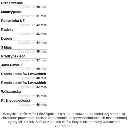
Przestrzenna
Dojeżdża w:
30 min.
Municypalna
Dojeżdża w:
31 min.
Pabianicka NŻ
Dojeżdża w:
32 min.
Rudzka
Dojeżdża w:
33 min.
Dubois
Dojeżdża w:
34 min.
3 Maja
Dojeżdża w:
35 min.
Prądzyńskiego
Dojeżdża w:
37 min.
Jana Pawła II
Dojeżdża w:
39 min.
Rondo Lotników Lwowskich
Dojeżdża w:
40 min.
Rondo Lotników Lwowskich
Dojeżdża w:
42 min.
Wólczańska
Dojeżdża w:
44 min.
Pl. Niepodległości
Dojeżdża w:
46 min.
Wszystkie treści MPK-Łódź Spółka z o.o. opublikowane na niniejszej stronie są
chronione prawem autorskim. Kopiowanie i rozpowszechnianie ich bez pisemnej
zgody MPK-Łódź Spółka z o.o. dla celów innych niż potrzeby własne jest
zabronione.