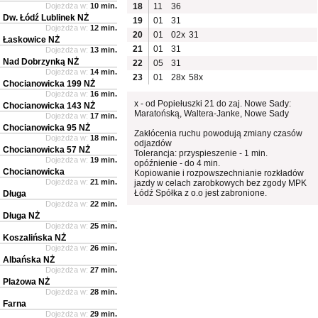
Dojeżdża w:
10 min.
18
11
36
Dw. Łódź Lublinek NŻ
19
01
31
Dojeżdża w:
12 min.
20
01
02x
31
Łaskowice NŻ
21
01
31
Dojeżdża w:
13 min.
Nad Dobrzynką NŻ
22
05
31
Dojeżdża w:
14 min.
23
01
28x
58x
Chocianowicka 199 NŻ
Dojeżdża w:
16 min.
x - od Popiełuszki 21 do zaj. Nowe Sady:
Chocianowicka 143 NŻ
Maratońską, Waltera-Janke, Nowe Sady
Dojeżdża w:
17 min.
Chocianowicka 95 NŻ
Zakłócenia ruchu powodują zmiany czasów
Dojeżdża w:
18 min.
odjazdów
Chocianowicka 57 NŻ
Tolerancja: przyspieszenie - 1 min.
Dojeżdża w:
19 min.
opóźnienie - do 4 min.
Chocianowicka
Kopiowanie i rozpowszechnianie rozkładów
Dojeżdża w:
21 min.
jazdy w celach zarobkowych bez zgody MPK
Łódź Spółka z o.o jest zabronione.
Długa
Dojeżdża w:
22 min.
Długa NŻ
Dojeżdża w:
25 min.
Koszalińska NŻ
Dojeżdża w:
26 min.
Albańska NŻ
Dojeżdża w:
27 min.
Plażowa NŻ
Dojeżdża w:
28 min.
Farna
Dojeżdża w:
29 min.