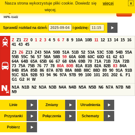
Nasza strona wykorzystuje pliki cookie. Dowiedz się
więcej
x
#
więcej.
Sprawdź rozkład na dzień:
i godzinę:
Z
Z1
Z2
0
1
2
3
4
5
6
7
8
9
10A
10B
11
12
13
14
15
16
41
43
45
Z3
Z6
Z13
Z43
50A
50B
51A
51B
52
53A
53C
53B
54B
55A
55B
55C
56
57
58A
58B
59
60A
60B
60C
60D
61
62
63
64A
64B
65A
65B
66
67
68
69A
69B
70
71A
71B
72A
72B
73
75A
75B
76
77
78
80A
80B
81A
81B
82A
82B
83
84A
84B
85A
85B
86
87A
87B
88A
88B
88C
88D
89
90
91A
91B
91C
92A
92B
93
94
96
97A
97B
99
100
101
201
202
6.
F1
G1
G2
H
W
N1A
N1B
N2
N3A
N3B
N4A
N4B
N5A
N5B
N6
N7A
N7B
N8
N9
Linie
Zmiany
Utrudnienia
Przystanki
Połączenia
Schematy
Pobierz