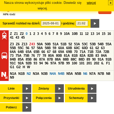
Nasza strona wykorzystuje pliki cookie. Dowiedz się
więcej
x
#
więcej.
Sprawdź rozkład na dzień:
i godzinę:
Z
Z1
Z2
0
1
2
3
4
5
6
7
8
9
10A
10B
11
12
13
14
15
16
41
43
45
Z3
Z6
Z13
Z43
50A
50B
51A
51B
52
53A
53C
53B
54B
55A
55B
55C
56
57
58A
58B
59
60A
60B
60C
60D
61
62
63
64A
64B
65A
65B
66
67
68
69A
69B
70
71A
71B
72A
72B
73
75A
75B
76
77
78
80A
80B
81A
81B
82A
82B
83
84A
84B
85A
85B
86
87A
87B
88A
88B
88C
88D
89
90
91A
91B
91C
92A
92B
93
94
96
97A
97B
99
100
101
201
202
6.
F1
G1
G2
H
W
N1A
N1B
N2
N3A
N3B
N4A
N4B
N5A
N5B
N6
N7A
N7B
N8
N9
Linie
Zmiany
Utrudnienia
Przystanki
Połączenia
Schematy
Pobierz