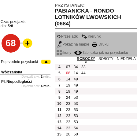
PRZYSTANEK:
PABIANICKA - RONDO
LOTNIKÓW LWOWSKICH
Czas przejazdu
(0684)
dla:
5:8
Przesiadki
Kierunki
68
Pokaż na mapie
Drukuj
ikony
Tabliczka jak na przystanku
ROBOCZY
SOBOTY
NIEDZIELA
Poprzednie przystanki
4
07
34
38
Wólczańska
5
08
14
44
Dojeżdża w:
2 min.
6
14
49
Pl. Niepodległości
7
19
49
Dojeżdża w:
4 min.
8
19
49
9
24
53
10
23
53
11
23
53
12
23
53
13
23
53
14
23
54
15
20
50