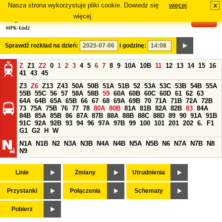
Nasza strona wykorzystuje pliki cookie. Dowiedz się
więcej
x
#
więcej.
Sprawdź rozkład na dzień:
i godzinę:
Z
Z1
Z2
0
1
2
3
4
5
6
7
8
9
10A
10B
11
12
13
14
15
16
41
43
45
Z3
Z6
Z13
Z43
50A
50B
51A
51B
52
53A
53C
53B
54B
55A
55B
55C
56
57
58A
58B
59
60A
60B
60C
60D
61
62
63
64A
64B
65A
65B
66
67
68
69A
69B
70
71A
71B
72A
72B
73
75A
75B
76
77
78
80A
80B
81A
81B
82A
82B
83
84A
84B
85A
85B
86
87A
87B
88A
88B
88C
88D
89
90
91A
91B
91C
92A
92B
93
94
96
97A
97B
99
100
101
201
202
6.
F1
G1
G2
H
W
N1A
N1B
N2
N3A
N3B
N4A
N4B
N5A
N5B
N6
N7A
N7B
N8
N9
Linie
Zmiany
Utrudnienia
Przystanki
Połączenia
Schematy
Pobierz