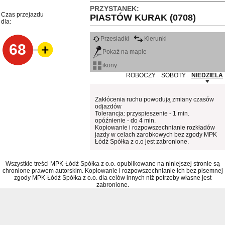
PRZYSTANEK:
Czas przejazdu
PIASTÓW KURAK (0708)
dla:
Przesiadki
Kierunki
68
Pokaż na mapie
ikony
ROBOCZY
SOBOTY
NIEDZIELA
Zakłócenia ruchu powodują zmiany czasów
odjazdów
Tolerancja: przyspieszenie - 1 min.
opóźnienie - do 4 min.
Kopiowanie i rozpowszechnianie rozkładów
jazdy w celach zarobkowych bez zgody MPK
Łódź Spółka z o.o jest zabronione.
Wszystkie treści MPK-Łódź Spółka z o.o. opublikowane na niniejszej stronie są
chronione prawem autorskim. Kopiowanie i rozpowszechnianie ich bez pisemnej
zgody MPK-Łódź Spółka z o.o. dla celów innych niż potrzeby własne jest
zabronione.