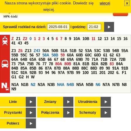
Nasza strona wykorzystuje pliki cookie. Dowiedz się
więcej
x
#
więcej.
Sprawdź rozkład na dzień:
i godzinę:
Z
Z1
Z2
0
1
2
3
4
5
6
7
8
9
10A
10B
11
12
13
14
15
16
41
43
45
Z3
Z6
Z13
Z43
50A
50B
51A
51B
52
53A
53C
53B
54B
55A
55B
55C
56
57
58A
58B
59
60A
60B
60C
60D
61
62
63
64A
64B
65A
65B
66
67
68
69A
69B
70
71A
71B
72A
72B
73
75A
75B
76
77
78
80A
80B
81A
81B
82A
82B
83
84A
84B
85A
85B
86
87A
87B
88A
88B
88C
88D
89
90
91A
91B
91C
92A
92B
93
94
96
97A
97B
99
100
101
201
202
6.
F1
G1
G2
H
W
N1A
N1B
N2
N3A
N3B
N4A
N4B
N5A
N5B
N6
N7A
N7B
N8
N9
Linie
Zmiany
Utrudnienia
Przystanki
Połączenia
Schematy
Pobierz