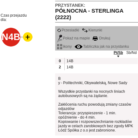
PRZYSTANEK:
PÓŁNOCNA - STERLINGA
Czas przejazdu
(2222)
dla:
Przesiadki
Kierunki
N4B
Pokaż na mapie
Drukuj
ikony
Tabliczka jak na przystanku
Pt/Sb
Sb/Nd
0
14B
2
14B
B
y - Politechniki, Obywatelską, Nowe Sady
Wszystkie przystanki na nocnych liniach
autobusowych są na żądanie.
Zakłócenia ruchu powodują zmiany czasów
odjazdów
Tolerancja: przyspieszenie - 1 min.
opóźnienie - do 4 min.
Kopiowanie i rozpowszechnianie rozkładów
jazdy w celach zarobkowych bez zgody MPK
Łódź Spółka z o.o jest zabronione.