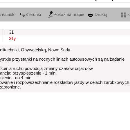
zesiadki
Kierunki
Pokaż na mapie
Drukuj
i
31
31y
Politechniki, Obywatelską, Nowe Sady
stkie przystanki na nocnych liniach autobusowych są na żądanie.
ócenia ruchu powodują zmiany czasów odjazdów
rancja: przyspieszenie - 1 min.
nienie - do 4 min.
owanie i rozpowszechnianie rozkładów jazdy w celach zarobkowych
 zabronione.