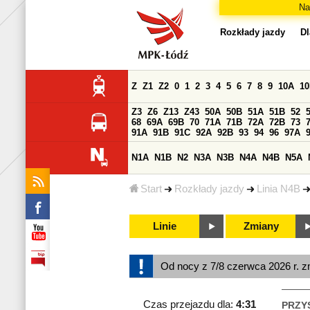
Na
Rozkłady jazdy
Dl
Z
Z1
Z2
0
1
2
3
4
5
6
7
8
9
10A
1
Z3
Z6
Z13
Z43
50A
50B
51A
51B
52
68
69A
69B
70
71A
71B
72A
72B
73
91A
91B
91C
92A
92B
93
94
96
97A
N1A
N1B
N2
N3A
N3B
N4A
N4B
N5A
Start
Rozkłady jazdy
Linia N4B
Linie
Zmiany
Od nocy z 7/8 czerwca 2026 r. z
Czas przejazdu dla:
4:31
PRZY