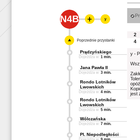
Pr
N4B
y
2
Poprzednie przystanki
4
Prądzyńskiego
y - 
Dojeżdża w:
1 min.
Wszy
Jana Pawła II
Dojeżdża w:
3 min.
Zakł
Tole
Rondo Lotników
opóź
Lwowskich
Kopi
Dojeżdża w:
4 min.
jest
Rondo Lotników
Lwowskich
Dojeżdża w:
5 min.
Wólczańska
Dojeżdża w:
7 min.
Pl. Niepodległości
Dojeżdża w:
9 min.