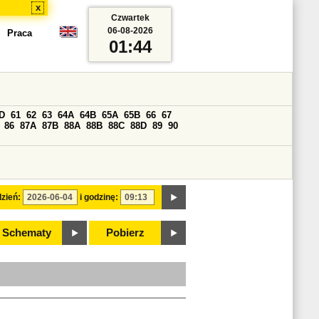
x
Czwartek
06-08-2026
Praca
01:44
D
61
62
63
64A
64B
65A
65B
66
67
86
87A
87B
88A
88B
88C
88D
89
90
zień:
i godzinę:
Schematy
Pobierz