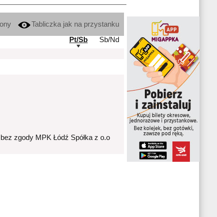
kony
Tabliczka jak na przystanku
Pt/Sb
Sb/Nd
 bez zgody MPK Łódź Spółka z o.o