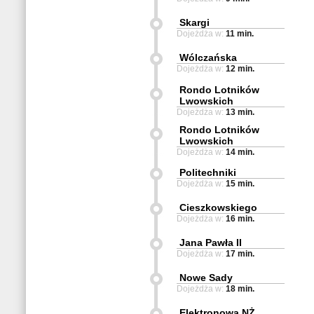
Skargi
Dojeżdża w:
11 min.
Wólczańska
Dojeżdża w:
12 min.
Rondo Lotników
Lwowskich
Dojeżdża w:
13 min.
Rondo Lotników
Lwowskich
Dojeżdża w:
14 min.
Politechniki
Dojeżdża w:
15 min.
Cieszkowskiego
Dojeżdża w:
16 min.
Jana Pawła II
Dojeżdża w:
17 min.
Nowe Sady
Dojeżdża w:
18 min.
Elektronowa NŻ