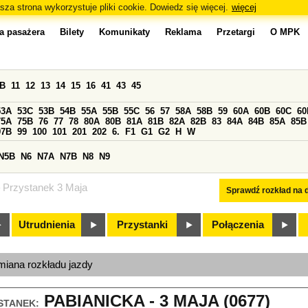
sza strona wykorzystuje pliki cookie. Dowiedz się więcej.
więcej
a pasażera
Bilety
Komunikaty
Reklama
Przetargi
O MPK
0B
11
12
13
14
15
16
41
43
45
53A
53C
53B
54B
55A
55B
55C
56
57
58A
58B
59
60A
60B
60C
60
75A
75B
76
77
78
80A
80B
81A
81B
82A
82B
83
84A
84B
85A
85B
97B
99
100
101
201
202
6.
F1
G1
G2
H
W
N5B
N6
N7A
N7B
N8
N9
Przystanek 3 Maja
Sprawdź rozkład na d
Utrudnienia
Przystanki
Połączenia
miana rozkładu jazdy
PABIANICKA - 3 MAJA (0677)
STANEK: