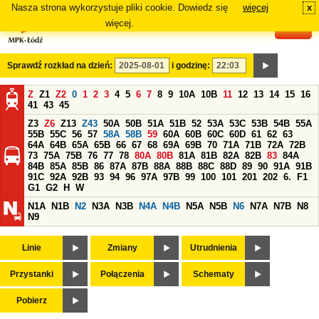
Nasza strona wykorzystuje pliki cookie. Dowiedz się
więcej
x
#
więcej.
Sprawdź rozkład na dzień:
i godzinę:
Z
Z1
Z2
0
1
2
3
4
5
6
7
8
9
10A
10B
11
12
13
14
15
16
41
43
45
Z3
Z6
Z13
Z43
50A
50B
51A
51B
52
53A
53C
53B
54B
55A
55B
55C
56
57
58A
58B
59
60A
60B
60C
60D
61
62
63
64A
64B
65A
65B
66
67
68
69A
69B
70
71A
71B
72A
72B
73
75A
75B
76
77
78
80A
80B
81A
81B
82A
82B
83
84A
84B
85A
85B
86
87A
87B
88A
88B
88C
88D
89
90
91A
91B
91C
92A
92B
93
94
96
97A
97B
99
100
101
201
202
6.
F1
G1
G2
H
W
N1A
N1B
N2
N3A
N3B
N4A
N4B
N5A
N5B
N6
N7A
N7B
N8
N9
Linie
Zmiany
Utrudnienia
Przystanki
Połączenia
Schematy
Pobierz