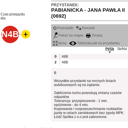
PRZYSTANEK:
PABIANICKA - JANA PAWŁA II
Czas przejazdu
(0692)
dla:
Przesiadki
Kierunki
N4B
Pokaż na mapie
Drukuj
ikony
Tabliczka jak na przystanku
Pt/Sb
Sb/Nd
0
48B
2
48B
B
Wszystkie przystanki na nocnych liniach
autobusowych są na żądanie.
Zakłócenia ruchu powodują zmiany czasów
odjazdów
Tolerancja: przyspieszenie - 1 min.
opóźnienie - do 4 min.
Kopiowanie i rozpowszechnianie rozkładów
jazdy w celach zarobkowych bez zgody MPK
Łódź Spółka z o.o jest zabronione.