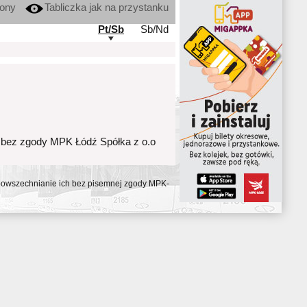
kony
Tabliczka jak na przystanku
Pt/Sb
Sb/Nd
 bez zgody MPK Łódź Spółka z o.o
ozpowszechnianie ich bez pisemnej zgody MPK-