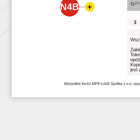
Pr
N4B
3
Wszy
Zakł
Tole
opóź
Kopi
jest
Wszystkie treści MPK-Łódź Spółka z o.o. op