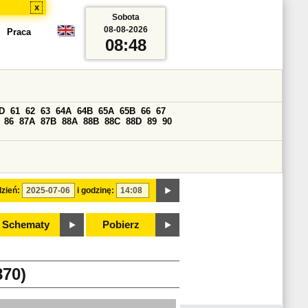
x
Sobota
08-08-2026
Praca
08:48
D
61
62
63
64A
64B
65A
65B
66
67
86
87A
87B
88A
88B
88C
88D
89
90
zień:
i godzinę:
Schematy
Pobierz
70)