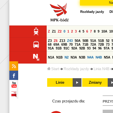
Na
Rozkłady jazdy
Dl
Z
Z1
Z2
0
1
2
3
4
5
6
7
8
9
10A
1
Z3
Z6
Z13
Z43
50A
50B
51A
51B
52
68
69A
69B
70
71A
71B
72A
72B
73
91A
91B
91C
92A
92B
93
94
96
97A
N1A
N1B
N2
N3A
N3B
N4A
N4B
N5A
Start
Rozkłady jazdy
Linia N4B
Linie
Zmiany
Czas przejazdu dla:
PRZY