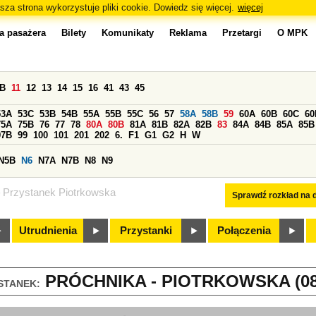
sza strona wykorzystuje pliki cookie. Dowiedz się więcej.
więcej
a pasażera
Bilety
Komunikaty
Reklama
Przetargi
O MPK
0B
11
12
13
14
15
16
41
43
45
53A
53C
53B
54B
55A
55B
55C
56
57
58A
58B
59
60A
60B
60C
60
75A
75B
76
77
78
80A
80B
81A
81B
82A
82B
83
84A
84B
85A
85B
97B
99
100
101
201
202
6.
F1
G1
G2
H
W
N5B
N6
N7A
N7B
N8
N9
Przystanek Piotrkowska
Sprawdź rozkład na d
Utrudnienia
Przystanki
Połączenia
PRÓCHNIKA - PIOTRKOWSKA (08
STANEK: