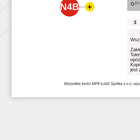
Pr
N4B
3
Wszy
Zakł
Tole
opóź
Kopi
jest
Wszystkie treści MPK-Łódź Spółka z o.o. op