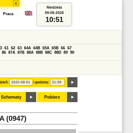
x
Niedziela
09-08-2026
Praca
10:51
D
61
62
63
64A
64B
65A
65B
66
67
86
87A
87B
88A
88B
88C
88D
89
90
zień:
i godzinę:
Schematy
Pobierz
 (0947)