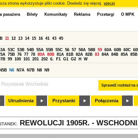
sza strona wykorzystuje pliki cookie. Dowiedz się więcej.
więcej
a pasażera
Bilety
Komunikaty
Reklama
Przetargi
O MPK
0B
11
12
13
14
15
16
41
43
45
53A
53C
53B
54B
55A
55B
55C
56
57
58A
58B
59
60A
60B
60C
60
75A
75B
76
77
78
80A
80B
81A
81B
82A
82B
83
84A
84B
85A
85B
97B
99
100
101
201
202
6.
F1
G1
G2
H
W
N5B
N6
N7A
N7B
N8
N9
Przystanek Wschodnia
Sprawdź rozkład na d
Utrudnienia
Przystanki
Połączenia
REWOLUCJI 1905R. - WSCHODNIA
STANEK: