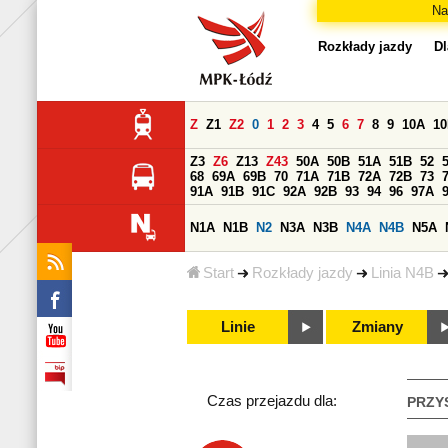
Na
Rozkłady jazdy
Dl
Z
Z1
Z2
0
1
2
3
4
5
6
7
8
9
10A
1
Z3
Z6
Z13
Z43
50A
50B
51A
51B
52
68
69A
69B
70
71A
71B
72A
72B
73
91A
91B
91C
92A
92B
93
94
96
97A
N1A
N1B
N2
N3A
N3B
N4A
N4B
N5A
Start
Rozkłady jazdy
Linia N4B
Linie
Zmiany
Czas przejazdu dla:
PRZY