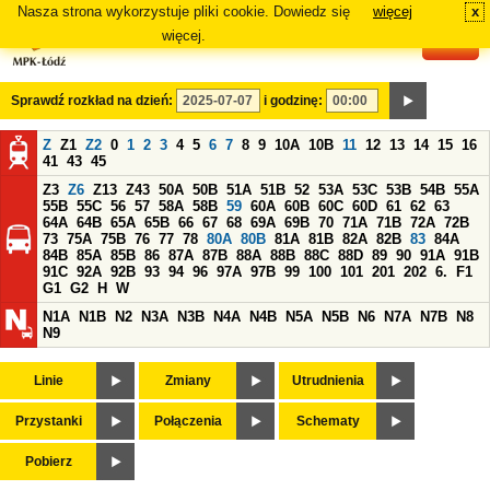
Nasza strona wykorzystuje pliki cookie. Dowiedz się
więcej
x
#
więcej.
Sprawdź rozkład na dzień:
i godzinę:
Z
Z1
Z2
0
1
2
3
4
5
6
7
8
9
10A
10B
11
12
13
14
15
16
41
43
45
Z3
Z6
Z13
Z43
50A
50B
51A
51B
52
53A
53C
53B
54B
55A
55B
55C
56
57
58A
58B
59
60A
60B
60C
60D
61
62
63
64A
64B
65A
65B
66
67
68
69A
69B
70
71A
71B
72A
72B
73
75A
75B
76
77
78
80A
80B
81A
81B
82A
82B
83
84A
84B
85A
85B
86
87A
87B
88A
88B
88C
88D
89
90
91A
91B
91C
92A
92B
93
94
96
97A
97B
99
100
101
201
202
6.
F1
G1
G2
H
W
N1A
N1B
N2
N3A
N3B
N4A
N4B
N5A
N5B
N6
N7A
N7B
N8
N9
Linie
Zmiany
Utrudnienia
Przystanki
Połączenia
Schematy
Pobierz