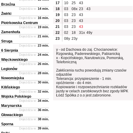
17
10
25
43
Brzeźna
Dojeżdża w:
14 min.
18
03
08x
23
43
Żwirki
19
03
23
43
Dojeżdża w:
16 min.
20
03
23
43
Piotrkowska Centrum
21
03
23
43
Dojeżdża w:
19 min.
Zamenhofa
22
02
18
31x
49y
Dojeżdża w:
21 min.
23
08y
23y
Struga
Dojeżdża w:
23 min.
y - od Dachowa do zaj. Chocianowice:
6 Sierpnia
Rzgowską, Paderewskiego, Pabianicką
Dojeżdża w:
24 min.
x - Kopcińskiego, Narutowicza, Pomorską,
Więckowskiego
Telefoniczną
Dojeżdża w:
26 min.
Legionów
Zakłócenia ruchu powodują zmiany czasów
Dojeżdża w:
28 min.
odjazdów
Nowomiejska
Tolerancja: przyspieszenie - 1 min.
Dojeżdża w:
30 min.
opóźnienie - do 4 min.
Kopiowanie i rozpowszechnianie rozkładów
Kilińskiego
jazdy w celach zarobkowych bez zgody MPK
Dojeżdża w:
32 min.
Łódź Spółka z o.o jest zabronione.
Wojska Polskiego
Dojeżdża w:
34 min.
Marynarska
Dojeżdża w:
36 min.
Głowackiego
Dojeżdża w:
38 min.
Sporna
Dojeżdża w:
39 min.