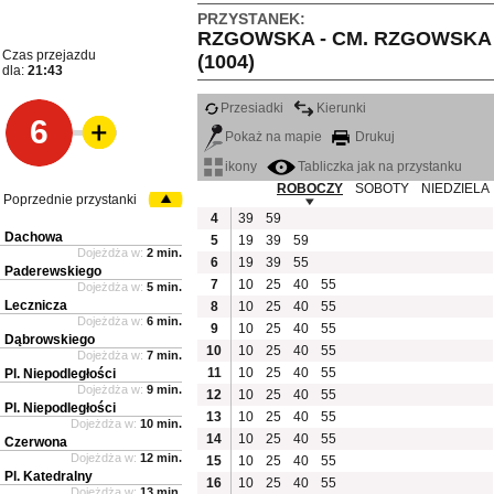
PRZYSTANEK:
RZGOWSKA - CM. RZGOWSKA
Czas przejazdu
(1004)
dla:
21:43
Przesiadki
Kierunki
6
Pokaż na mapie
Drukuj
ikony
Tabliczka jak na przystanku
ROBOCZY
SOBOTY
NIEDZIELA
Poprzednie przystanki
4
39
59
Dachowa
5
19
39
59
Dojeżdża w:
2 min.
6
19
39
55
Paderewskiego
7
10
25
40
55
Dojeżdża w:
5 min.
Lecznicza
8
10
25
40
55
Dojeżdża w:
6 min.
9
10
25
40
55
Dąbrowskiego
10
10
25
40
55
Dojeżdża w:
7 min.
11
10
25
40
55
Pl. Niepodległości
Dojeżdża w:
9 min.
12
10
25
40
55
Pl. Niepodległości
13
10
25
40
55
Dojeżdża w:
10 min.
14
10
25
40
55
Czerwona
Dojeżdża w:
12 min.
15
10
25
40
55
Pl. Katedralny
16
10
25
40
55
Dojeżdża w:
13 min.