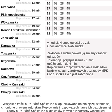
Dojeżdża w:
13 min.
16
08
28
48
Czerwona
17
08
28
48
Dojeżdża w:
14 min.
18
08
28
48
Pl. Niepodległości
Dojeżdża w:
17 min.
19
08
28
48
Wólczańska
20
08
28
48
Dojeżdża w:
19 min.
21
08
28
48
Rondo Lotników Lwowskich
22
08
28
48y
Dojeżdża w:
20 min.
Zaolziańska
Dojeżdża w:
22 min.
y - od pl. Niepodległości do zaj.
Karpacka
Chocianowice: Pabianicką
Dojeżdża w:
23 min.
Zakłócenia ruchu powodują zmiany czasów
Tuszyńska
odjazdów
Dojeżdża w:
25 min.
Tolerancja: przyspieszenie - 1 min.
Rzgowska
opóźnienie - do 4 min.
Dojeżdża w:
27 min.
Kopiowanie i rozpowszechnianie rozkładów
Dachowa
jazdy w celach zarobkowych bez zgody MPK
Dojeżdża w:
29 min.
Łódź Spółka z o.o jest zabronione.
Cm. Rzgowska
Dojeżdża w:
32 min.
Chojny Kurczaki
Dojeżdża w:
34 min.
Chojny Kurczaki
Dojeżdża w:
35 min.
Wszystkie treści MPK-Łódź Spółka z o.o. opublikowane na niniejszej stronie są
chronione prawem autorskim. Kopiowanie i rozpowszechnianie ich bez pisemnej
zgody MPK-Łódź Spółka z o.o. dla celów innych niż potrzeby własne jest