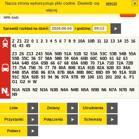
Nasza strona wykorzystuje pliki cookie. Dowiedz się
więcej
x
#
więcej.
Sprawdź rozkład na dzień:
i godzinę:
Z
Z1
Z2
0
1
2
3
4
5
6
7
8
9
10A
10B
11
12
13
14
15
16
41
43
45
Z3
Z6
Z13
Z43
50A
50B
51A
51B
52
53A
53C
53B
54B
55A
55B
55C
56
57
58A
58B
59
60A
60B
60C
60D
61
62
63
64A
64B
65A
65B
66
67
68
69A
69B
70
71A
71B
72A
72B
73
75A
75B
76
77
78
80A
80B
81A
81B
82A
82B
83
84A
84B
85A
85B
86
87A
87B
88A
88B
88C
88D
89
90
91A
91B
91C
92A
92B
93
94
96
97A
97B
99
100
101
201
202
6.
F1
G1
G2
H
W
N1A
N1B
N2
N3A
N3B
N4A
N4B
N5A
N5B
N6
N7A
N7B
N8
N9
Linie
Zmiany
Utrudnienia
Przystanki
Połączenia
Schematy
Pobierz