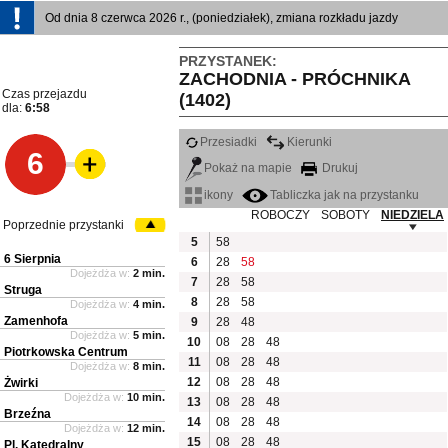
Od dnia 8 czerwca 2026 r., (poniedziałek), zmiana rozkładu jazdy
PRZYSTANEK:
ZACHODNIA - PRÓCHNIKA
Czas przejazdu
(1402)
dla:
6:58
Przesiadki
Kierunki
6
Pokaż na mapie
Drukuj
ikony
Tabliczka jak na przystanku
ROBOCZY
SOBOTY
NIEDZIELA
Poprzednie przystanki
5
58
6 Sierpnia
6
28
58
Dojeżdża w:
2 min.
7
28
58
Struga
8
28
58
Dojeżdża w:
4 min.
Zamenhofa
9
28
48
Dojeżdża w:
5 min.
10
08
28
48
Piotrkowska Centrum
11
08
28
48
Dojeżdża w:
8 min.
12
08
28
48
Żwirki
Dojeżdża w:
10 min.
13
08
28
48
Brzeźna
14
08
28
48
Dojeżdża w:
12 min.
15
08
28
48
Pl. Katedralny