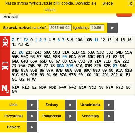
Nasza strona wykorzystuje pliki cookie. Dowiedz się
więcej
x
#
więcej.
Sprawdź rozkład na dzień:
i godzinę:
Z
Z1
Z2
0
1
2
3
4
5
6
7
8
9
10A
10B
11
12
13
14
15
16
41
43
45
Z3
Z6
Z13
Z43
50A
50B
51A
51B
52
53A
53C
53B
54B
55A
55B
55C
56
57
58A
58B
59
60A
60B
60C
60D
61
62
63
64A
64B
65A
65B
66
67
68
69A
69B
70
71A
71B
72A
72B
73
75A
75B
76
77
78
80A
80B
81A
81B
82A
82B
83
84A
84B
85A
85B
86
87A
87B
88A
88B
88C
88D
89
90
91A
91B
91C
92A
92B
93
94
96
97A
97B
99
100
101
201
202
6.
F1
G1
G2
H
W
N1A
N1B
N2
N3A
N3B
N4A
N4B
N5A
N5B
N6
N7A
N7B
N8
N9
Linie
Zmiany
Utrudnienia
Przystanki
Połączenia
Schematy
Pobierz