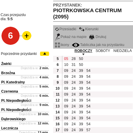
PRZYSTANEK:
PIOTRKOWSKA CENTRUM
Czas przejazdu
(2095)
dla:
5:5
Przesiadki
Kierunki
6
Pokaż na mapie
Drukuj
ikony
Tabliczka jak na przystanku
ROBOCZY
SOBOTY
NIEDZIELA
Poprzednie przystanki
5
05
28
50
Żwirki
6
10
31
50
Dojeżdża w:
2 min.
7
09
24
39
54
Brzeźna
8
09
24
39
54
Dojeżdża w:
4 min.
Pl. Katedralny
9
09
24
39
54
Dojeżdża w:
5 min.
10
09
24
39
54
Czerwona
11
09
24
39
54
Dojeżdża w:
6 min.
12
09
24
39
54
Pl. Niepodległości
Dojeżdża w:
9 min.
13
09
24
39
54
Pl. Niepodległości
14
09
24
39
54
Dojeżdża w:
10 min.
15
09
24
39
54
Dąbrowskiego
Dojeżdża w:
12 min.
16
09
24
39
54
Lecznicza
17
09
24
39
57
Dojeżdża w:
13 min.