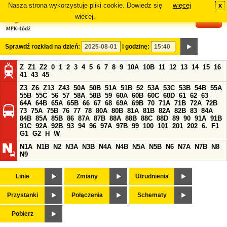
Nasza strona wykorzystuje pliki cookie. Dowiedz się
więcej
x
#
więcej.
Sprawdź rozkład na dzień:
i godzinę:
Z
Z1
Z2
0
1
2
3
4
5
6
7
8
9
10A
10B
11
12
13
14
15
16
41
43
45
Z3
Z6
Z13
Z43
50A
50B
51A
51B
52
53A
53C
53B
54B
55A
55B
55C
56
57
58A
58B
59
60A
60B
60C
60D
61
62
63
64A
64B
65A
65B
66
67
68
69A
69B
70
71A
71B
72A
72B
73
75A
75B
76
77
78
80A
80B
81A
81B
82A
82B
83
84A
84B
85A
85B
86
87A
87B
88A
88B
88C
88D
89
90
91A
91B
91C
92A
92B
93
94
96
97A
97B
99
100
101
201
202
6.
F1
G1
G2
H
W
N1A
N1B
N2
N3A
N3B
N4A
N4B
N5A
N5B
N6
N7A
N7B
N8
N9
Linie
Zmiany
Utrudnienia
Przystanki
Połączenia
Schematy
Pobierz