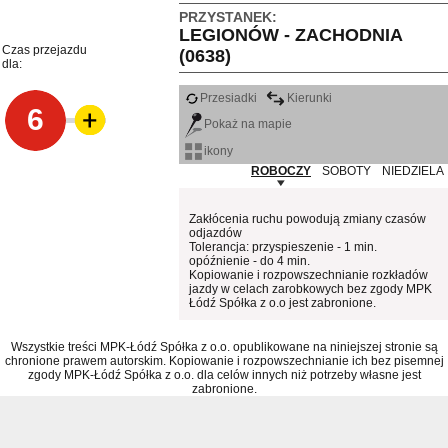
PRZYSTANEK:
LEGIONÓW - ZACHODNIA
Czas przejazdu
(0638)
dla:
Przesiadki
Kierunki
6
Pokaż na mapie
ikony
ROBOCZY
SOBOTY
NIEDZIELA
Zakłócenia ruchu powodują zmiany czasów
odjazdów
Tolerancja: przyspieszenie - 1 min.
opóźnienie - do 4 min.
Kopiowanie i rozpowszechnianie rozkładów
jazdy w celach zarobkowych bez zgody MPK
Łódź Spółka z o.o jest zabronione.
Wszystkie treści MPK-Łódź Spółka z o.o. opublikowane na niniejszej stronie są
chronione prawem autorskim. Kopiowanie i rozpowszechnianie ich bez pisemnej
zgody MPK-Łódź Spółka z o.o. dla celów innych niż potrzeby własne jest
zabronione.