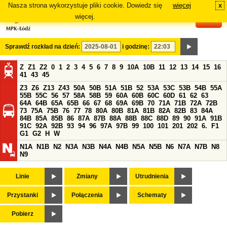
Nasza strona wykorzystuje pliki cookie. Dowiedz się
więcej
x
#
więcej.
Sprawdź rozkład na dzień:
i godzinę:
Z
Z1
Z2
0
1
2
3
4
5
6
7
8
9
10A
10B
11
12
13
14
15
16
41
43
45
Z3
Z6
Z13
Z43
50A
50B
51A
51B
52
53A
53C
53B
54B
55A
55B
55C
56
57
58A
58B
59
60A
60B
60C
60D
61
62
63
64A
64B
65A
65B
66
67
68
69A
69B
70
71A
71B
72A
72B
73
75A
75B
76
77
78
80A
80B
81A
81B
82A
82B
83
84A
84B
85A
85B
86
87A
87B
88A
88B
88C
88D
89
90
91A
91B
91C
92A
92B
93
94
96
97A
97B
99
100
101
201
202
6.
F1
G1
G2
H
W
N1A
N1B
N2
N3A
N3B
N4A
N4B
N5A
N5B
N6
N7A
N7B
N8
N9
Linie
Zmiany
Utrudnienia
Przystanki
Połączenia
Schematy
Pobierz