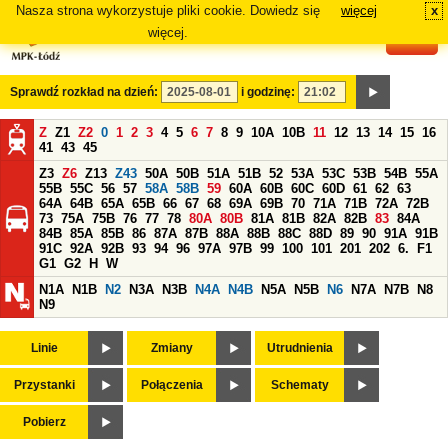
Nasza strona wykorzystuje pliki cookie. Dowiedz się
więcej
x
#
więcej.
Sprawdź rozkład na dzień:
i godzinę:
Z
Z1
Z2
0
1
2
3
4
5
6
7
8
9
10A
10B
11
12
13
14
15
16
41
43
45
Z3
Z6
Z13
Z43
50A
50B
51A
51B
52
53A
53C
53B
54B
55A
55B
55C
56
57
58A
58B
59
60A
60B
60C
60D
61
62
63
64A
64B
65A
65B
66
67
68
69A
69B
70
71A
71B
72A
72B
73
75A
75B
76
77
78
80A
80B
81A
81B
82A
82B
83
84A
84B
85A
85B
86
87A
87B
88A
88B
88C
88D
89
90
91A
91B
91C
92A
92B
93
94
96
97A
97B
99
100
101
201
202
6.
F1
G1
G2
H
W
N1A
N1B
N2
N3A
N3B
N4A
N4B
N5A
N5B
N6
N7A
N7B
N8
N9
Linie
Zmiany
Utrudnienia
Przystanki
Połączenia
Schematy
Pobierz