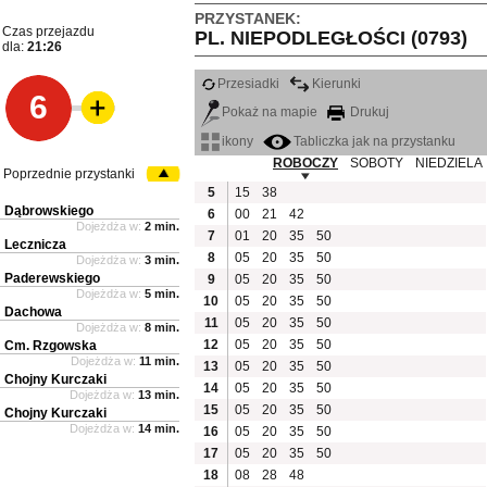
PRZYSTANEK:
Czas przejazdu
PL. NIEPODLEGŁOŚCI (0793)
dla:
21:26
Przesiadki
Kierunki
6
Pokaż na mapie
Drukuj
ikony
Tabliczka jak na przystanku
ROBOCZY
SOBOTY
NIEDZIELA
Poprzednie przystanki
5
15
38
Dąbrowskiego
6
00
21
42
Dojeżdża w:
2 min.
7
01
20
35
50
Lecznicza
8
05
20
35
50
Dojeżdża w:
3 min.
Paderewskiego
9
05
20
35
50
Dojeżdża w:
5 min.
10
05
20
35
50
Dachowa
11
05
20
35
50
Dojeżdża w:
8 min.
12
05
20
35
50
Cm. Rzgowska
Dojeżdża w:
11 min.
13
05
20
35
50
Chojny Kurczaki
14
05
20
35
50
Dojeżdża w:
13 min.
15
05
20
35
50
Chojny Kurczaki
Dojeżdża w:
14 min.
16
05
20
35
50
17
05
20
35
50
18
08
28
48