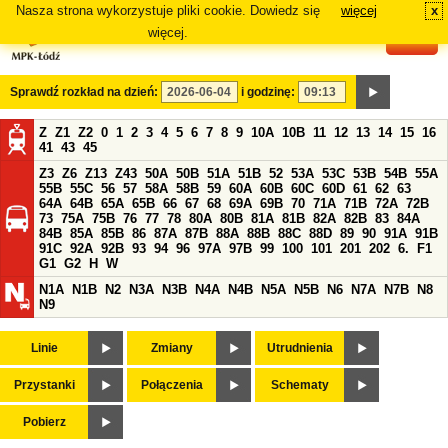
Nasza strona wykorzystuje pliki cookie. Dowiedz się
więcej
x
#
więcej.
Sprawdź rozkład na dzień:
i godzinę:
Z
Z1
Z2
0
1
2
3
4
5
6
7
8
9
10A
10B
11
12
13
14
15
16
41
43
45
Z3
Z6
Z13
Z43
50A
50B
51A
51B
52
53A
53C
53B
54B
55A
55B
55C
56
57
58A
58B
59
60A
60B
60C
60D
61
62
63
64A
64B
65A
65B
66
67
68
69A
69B
70
71A
71B
72A
72B
73
75A
75B
76
77
78
80A
80B
81A
81B
82A
82B
83
84A
84B
85A
85B
86
87A
87B
88A
88B
88C
88D
89
90
91A
91B
91C
92A
92B
93
94
96
97A
97B
99
100
101
201
202
6.
F1
G1
G2
H
W
N1A
N1B
N2
N3A
N3B
N4A
N4B
N5A
N5B
N6
N7A
N7B
N8
N9
Linie
Zmiany
Utrudnienia
Przystanki
Połączenia
Schematy
Pobierz