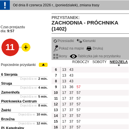
Od dnia 8 czerwca 2026 r., (poniedziałek), zmiana trasy
PRZYSTANEK:
ZACHODNIA - PRÓCHNIKA
Czas przejazdu
(1402)
dla:
9:57
Przesiadki
Kierunki
11
Pokaż na mapie
Drukuj
ikony
Tabliczka jak na przystanku
ROBOCZY
SOBOTY
NIEDZIELA
Poprzednie przystanki
6
13
43
6 Sierpnia
7
13
43
Dojeżdża w:
2 min.
8
13
43
Struga
9
13
36
57
Dojeżdża w:
4 min.
Zamenhofa
10
17
37
57
Dojeżdża w:
5 min.
11
17
37
57
Piotrkowska Centrum
12
17
37
57
Dojeżdża w:
8 min.
13
17
37
57
Żwirki
Dojeżdża w:
10 min.
14
17
37
57
Brzeźna
15
17
37
57
Dojeżdża w:
12 min.
16
17
37
57
Pl. Katedralny