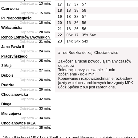
Dojeżdża w:
13 min.
17
17
37
57
Czerwona
18
18
38
58
Dojeżdża w:
15 min.
19
18
38
57
Pl. Niepodległości
Dojeżdża w:
18 min.
20
16
36
56
Wólczańska
21
16
36
56
Dojeżdża w:
20 min.
22
06x
17
35x
54x
Rondo Lotników Lwowskich
23
14x
34x
54x
Dojeżdża w:
21 min.
Jana Pawła II
Dojeżdża w:
24 min.
x - od Rudzka do zaj. Chocianowice
Prądzyńskiego
Dojeżdża w:
25 min.
Zakłócenia ruchu powodują zmiany czasów
odjazdów
3 Maja
Tolerancja: przyspieszenie - 1 min.
Dojeżdża w:
27 min.
opóźnienie - do 4 min.
Dubois
Kopiowanie i rozpowszechnianie rozkładów
Dojeżdża w:
28 min.
jazdy w celach zarobkowych bez zgody MPK
Rudzka
Łódź Spółka z o.o jest zabronione.
Dojeżdża w:
29 min.
Chocianowicka
Dojeżdża w:
32 min.
Długa
Dojeżdża w:
33 min.
Mierzejowa
Dojeżdża w:
34 min.
Chocianowice IKEA
Dojeżdża w:
35 min.
Wszystkie treści MPK-Łódź Spółka z o.o. opublikowane na niniejszej stronie są