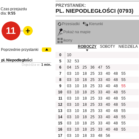
PRZYSTANEK:
Czas przejazdu
PL. NIEPODLEGŁOŚCI (0793)
dla:
9:55
Przesiadki
Kierunki
11
Pokaż na mapie
ikony
ROBOCZY
SOBOTY
NIEDZIELA
Poprzednie przystanki
0
10
pl. Niepodległości
5
32
53
Dojeżdża w:
1 min.
6
04
15
25
36
47
55
7
03
10
18
25
33
40
48
55
8
03
10
18
25
33
40
48
55
9
03
10
18
25
33
40
48
55
10
03
10
18
25
33
40
48
55
11
03
10
18
25
33
40
48
55
12
03
10
18
25
33
40
48
55
13
03
10
18
25
33
40
48
55
14
03
10
18
25
33
40
48
55
15
03
10
18
25
33
40
48
55
16
03
10
18
25
33
40
48
55
17
03
10
18
33
48
56