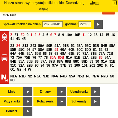
Nasza strona wykorzystuje pliki cookie. Dowiedz się
więcej
x
#
więcej.
Sprawdź rozkład na dzień:
i godzinę:
Z
Z1
Z2
0
1
2
3
4
5
6
7
8
9
10A
10B
11
12
13
14
15
16
41
43
45
Z3
Z6
Z13
Z43
50A
50B
51A
51B
52
53A
53C
53B
54B
55A
55B
55C
56
57
58A
58B
59
60A
60B
60C
60D
61
62
63
64A
64B
65A
65B
66
67
68
69A
69B
70
71A
71B
72A
72B
73
75A
75B
76
77
78
80A
80B
81A
81B
82A
82B
83
84A
84B
85A
85B
86
87A
87B
88A
88B
88C
88D
89
90
91A
91B
91C
92A
92B
93
94
96
97A
97B
99
100
101
201
202
6.
F1
G1
G2
H
W
N1A
N1B
N2
N3A
N3B
N4A
N4B
N5A
N5B
N6
N7A
N7B
N8
N9
Linie
Zmiany
Utrudnienia
Przystanki
Połączenia
Schematy
Pobierz