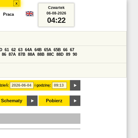
x
Czwartek
06-08-2026
Praca
04:22
D
61
62
63
64A
64B
65A
65B
66
67
86
87A
87B
88A
88B
88C
88D
89
90
zień:
i godzinę:
Schematy
Pobierz