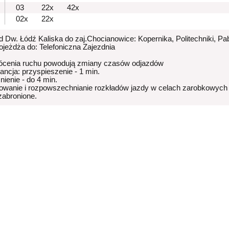
03
22x
42x
02x
22x
od Dw. Łódź Kaliska do zaj.Chocianowice: Kopernika, Politechniki, Pa
dojeżdża do: Telefoniczna Zajezdnia
ócenia ruchu powodują zmiany czasów odjazdów
rancja: przyspieszenie - 1 min.
nienie - do 4 min.
owanie i rozpowszechnianie rozkładów jazdy w celach zarobkowych
 zabronione.