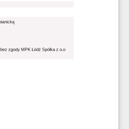
bianicką
 bez zgody MPK Łódź Spółka z o.o