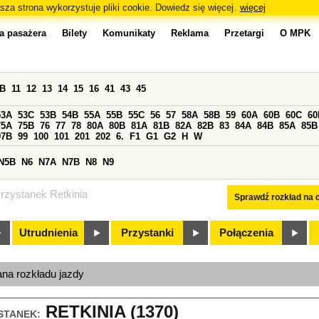
sza strona wykorzystuje pliki cookie. Dowiedz się więcej.
więcej
a pasażera
Bilety
Komunikaty
Reklama
Przetargi
O MPK
0B
11
12
13
14
15
16
41
43
45
53A
53C
53B
54B
55A
55B
55C
56
57
58A
58B
59
60A
60B
60C
60
75A
75B
76
77
78
80A
80B
81A
81B
82A
82B
83
84A
84B
85A
85B
97B
99
100
101
201
202
6.
F1
G1
G2
H
W
N5B
N6
N7A
N7B
N8
N9
rzystanek Retkinia
Sprawdź rozkład na d
Utrudnienia
Przystanki
Połączenia
ana rozkładu jazdy
RETKINIA (1370)
STANEK: