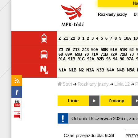
Na
Rozkłady jazdy
Dl
Z
Z1
Z2
0
1
2
3
4
5
6
7
8
9
10A
1
Z3
Z6
Z13
Z43
50A
50B
51A
51B
52
68
69A
69B
70
71A
71B
72A
72B
73
91A
91B
91C
92A
92B
93
94
96
97A
N1A
N1B
N2
N3A
N3B
N4A
N4B
N5A
Start
Rozkłady jazdy
Linia 12
P
Linie
Zmiany
Od dnia 15 czerwca 2026 r., zmi
Czas przejazdu dla:
6:38
PRZY