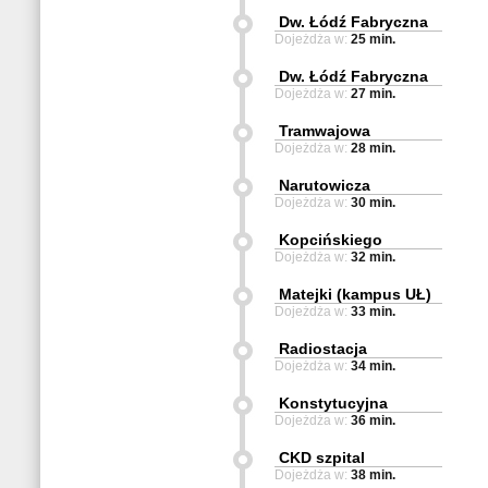
Dw. Łódź Fabryczna
Dojeżdża w:
25 min.
Dw. Łódź Fabryczna
Dojeżdża w:
27 min.
Tramwajowa
Dojeżdża w:
28 min.
Narutowicza
Dojeżdża w:
30 min.
Kopcińskiego
Dojeżdża w:
32 min.
Matejki (kampus UŁ)
Dojeżdża w:
33 min.
Radiostacja
Dojeżdża w:
34 min.
Konstytucyjna
Dojeżdża w:
36 min.
CKD szpital
Dojeżdża w:
38 min.