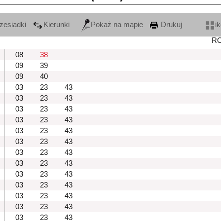
zesiadki
Kierunki
Pokaż na mapie
Drukuj
i
R
08
38
09
39
09
40
03
23
43
03
23
43
03
23
43
03
23
43
03
23
43
03
23
43
03
23
43
03
23
43
03
23
43
03
23
43
03
23
43
03
23
43
03
23
43