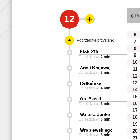
Pr
12
6
Poprzednie przystanki
7
8
blok 270
9
Dojeżdża w:
2 min.
10
Armii Krajowej
11
Dojeżdża w:
3 min.
12
13
Retkińska
Dojeżdża w:
4 min.
14
15
Os. Piaski
16
Dojeżdża w:
5 min.
17
Waltera-Janke
18
Dojeżdża w:
6 min.
19
Wróblewskiego
20
Dojeżdża w:
8 min.
21