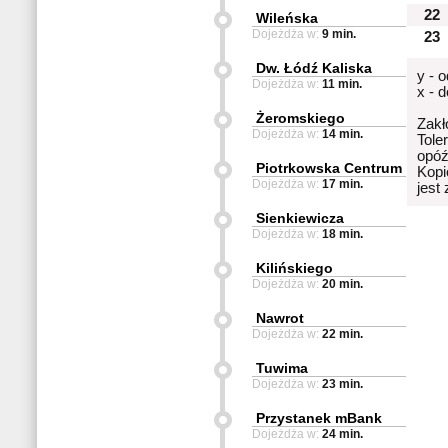
22
Wileńska
Dojeżdża w:
9 min.
23
Dw. Łódź Kaliska
y - 
Dojeżdża w:
11 min.
x - 
Żeromskiego
Zakł
Dojeżdża w:
14 min.
Tole
opóź
Piotrkowska Centrum
Kopi
Dojeżdża w:
17 min.
jest
Sienkiewicza
Dojeżdża w:
18 min.
Kilińskiego
Dojeżdża w:
20 min.
Nawrot
Dojeżdża w:
22 min.
Tuwima
Dojeżdża w:
23 min.
Przystanek mBank
Dojeżdża w:
24 min.