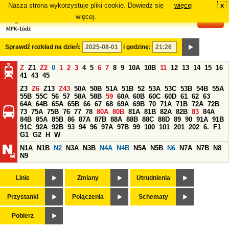
Nasza strona wykorzystuje pliki cookie. Dowiedz się
więcej
x
#
więcej.
Sprawdź rozkład na dzień:
i godzinę:
Z
Z1
Z2
0
1
2
3
4
5
6
7
8
9
10A
10B
11
12
13
14
15
16
41
43
45
Z3
Z6
Z13
Z43
50A
50B
51A
51B
52
53A
53C
53B
54B
55A
55B
55C
56
57
58A
58B
59
60A
60B
60C
60D
61
62
63
64A
64B
65A
65B
66
67
68
69A
69B
70
71A
71B
72A
72B
73
75A
75B
76
77
78
80A
80B
81A
81B
82A
82B
83
84A
84B
85A
85B
86
87A
87B
88A
88B
88C
88D
89
90
91A
91B
91C
92A
92B
93
94
96
97A
97B
99
100
101
201
202
6.
F1
G1
G2
H
W
N1A
N1B
N2
N3A
N3B
N4A
N4B
N5A
N5B
N6
N7A
N7B
N8
N9
Linie
Zmiany
Utrudnienia
Przystanki
Połączenia
Schematy
Pobierz