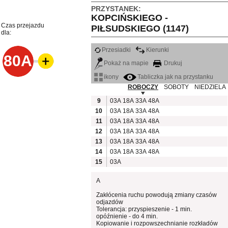
PRZYSTANEK:
KOPCIŃSKIEGO -
Czas przejazdu
PIŁSUDSKIEGO (1147)
dla:
Przesiadki
Kierunki
80A
Pokaż na mapie
Drukuj
ikony
Tabliczka jak na przystanku
ROBOCZY
SOBOTY
NIEDZIELA
9
03A
18A
33A
48A
10
03A
18A
33A
48A
11
03A
18A
33A
48A
12
03A
18A
33A
48A
13
03A
18A
33A
48A
14
03A
18A
33A
48A
15
03A
A
Zakłócenia ruchu powodują zmiany czasów
odjazdów
Tolerancja: przyspieszenie - 1 min.
opóźnienie - do 4 min.
Kopiowanie i rozpowszechnianie rozkładów